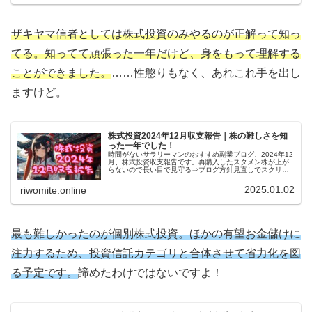
ザキヤマ信者としては株式投資のみやるのが正解って知っ
てる。知ってて頑張った一年だけど、身をもって理解する
ことができました。
……性懲りもなく、あれこれ手を出し
ますけど。
株式投資2024年12月収支報告｜株の難しさを知
った一年でした！
時間がないサラリーマンのおすすめ副業ブログ、2024年12
月、株式投資収支報告です。再購入したスタメン株が上が
らないので長い目で見守る⇒ブログ方針見直しでスクリー
ニング＆収支報告頻度落とす予定。大きな動きがあったら
報告する予定ですよ！
2025.01.02
riwomite.online
最も難しかったのが個別株式投資。
ほかの
有望
お金儲けに
注力するため
、
投資信託カテゴリと合体させて省力化を図
る予定です。
諦めたわけではないですよ！