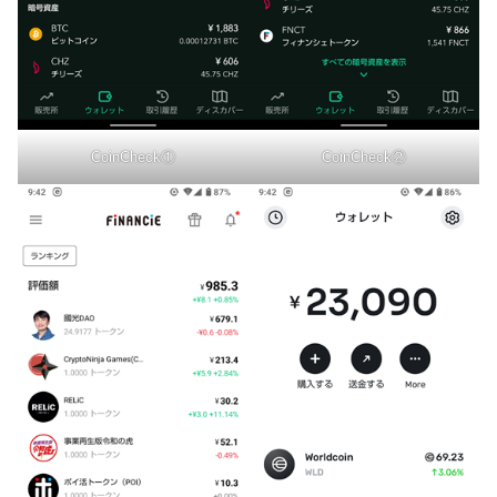
CoinCheck①
CoinCheck②