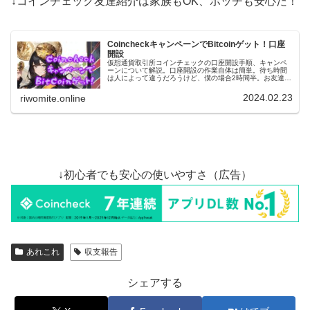
↓コインチェック友達紹介は家族もOK、ボッチも安心だ！
CoincheckキャンペーンでBitcoinゲット！口座
開設
仮想通貨取引所コインチェックの口座開設手順、キャンペ
ーンについて解説。口座開設の作業自体は簡単。待ち時間
は人によって違うだろうけど、僕の場合2時間半。お友達紹
介キャンペーンは家族可で計2,500円相当のビットコインが
もらえます（期間限定）！
2024.02.23
riwomite.online
↓初心者でも安心の使いやすさ（広告）
あれこれ
収支報告
シェアする