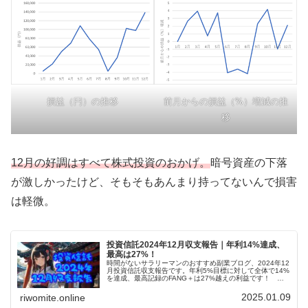
損益（円）の推移
前月からの損益（%）増減の推
移
12月の好調はすべて株式投資のおかげ。
暗号資産の下落
が激しかったけど、そもそもあんまり持ってないんで損害
は軽微。
投資信託2024年12月収支報告｜年利14%達成、
最高は27%！
時間がないサラリーマンのおすすめ副業ブログ、2024年12
月投資信託収支報告です。年利5%目標に対して全体で14%
を達成、最高記録のFANG＋は27%越えの利益です！ 新
NISA一年目はご祝儀相場並みの当たり年っぽい。2025年
もよろしく！
2025.01.09
riwomite.online