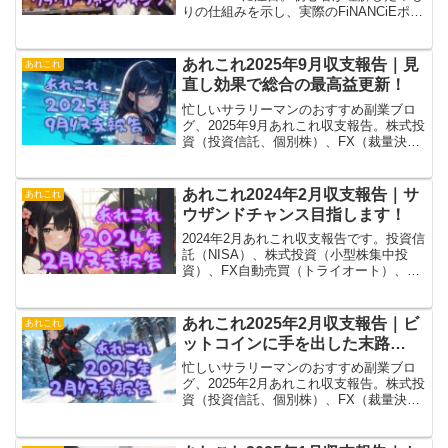
りの仕組みを示し、実際のFiNANCiEポイ
ント購入⇒コミュニティートークン
（CT）購入方法を解説。CT購入時には端
数が切り捨てられますので、細かい人は
あれこれ2025年9月収支報告｜見
あれこれ
注意！
直し効果で総合の最高益更新！
忙しいサラリーマンのおすすめ副業ブロ
グ、2025年9月あれこれ収支報告。株式投
資（投資信託、個別株）、FX（裁量決
済、トライオート、MT4）、ブログ（ア
フィリエイト）、あれこれ（暗号通貨、
電子書籍とか）含めて最高益更新しまし
あれこれ2024年2月収支報告｜サ
あれこれ
た！
ウザンドチャンス目指します！
2024年2月あれこれ収支報告です。投資信
託（NISA）、株式投資（小型株集中投
資）、FX自動売買（トライオート）、ブ
ログ（アフィリエイト）、あれこれ（暗
号通貨とか）まとめて1万6千円くらいの
黒字。これくらいなら副業って名乗って
あれこれ2025年2月収支報告｜ビ
あれこれ
も良い？
ットコインに手を出した末路…
忙しいサラリーマンのおすすめ副業ブロ
グ、2025年2月あれこれ収支報告。株式投
資（投資信託、個別株）、FX（裁量決
済、トライオート、MT4）、ブログ（ア
フィリエイト）、あれこれ（暗号通貨、
電子書籍とか）全部ひっくるめて収支マ