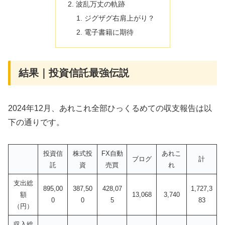
波乱万丈の軌跡
ジグザグ右肩上がり？
電子書籍に期待
結果｜投資信託最強伝説
2024年12月、あれこれ全部ひっくるめての収支報告は以
下の通りです。
投資信
株式投
FX自動
あれこ
ブログ
計
託
資
売買
れ
支出総
895,00
387,50
428,07
1,727,3
額
13,068
3,740
0
0
5
83
（円）
収入総