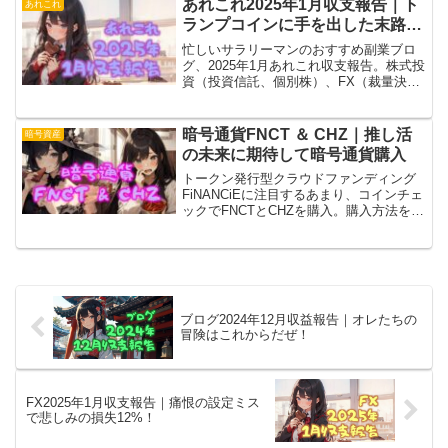
あれこれ2025年1月収支報告｜ト
あれこれ
イナス転落！
ランプコインに手を出した末路…
忙しいサラリーマンのおすすめ副業ブロ
グ、2025年1月あれこれ収支報告。株式投
資（投資信託、個別株）、FX（裁量決
済、トライオート、MT4）、ブログ（ア
フィリエイト）、あれこれ（暗号通貨、
電子書籍とか）で最も愚かだったのはト
暗号通貨FNCT ＆ CHZ｜推し活
暗号資産
ランプコイン…。
の未来に期待して暗号通貨購入
トークン発行型クラウドファンディング
FiNANCiEに注目するあまり、コインチェ
ックでFNCTとCHZを購入。購入方法を解
説するとともに、輝かしい未来について
勝手にあれこれ妄想します。絶対に広ま
るシステム、広まってほしいシステムで
す！
ブログ2024年12月収益報告｜オレたちの
冒険はこれからだぜ！
FX2025年1月収支報告｜痛恨の設定ミス
で悲しみの損失12%！