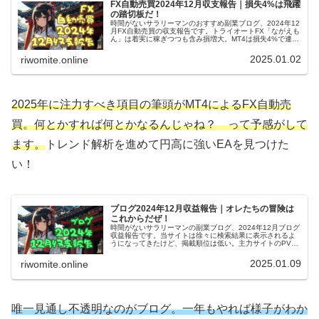
FX自動売買2024年12月収支報告｜損失4%は飛躍
の踏切板だ！
時間がないサラリーマンのおすすめ副業ブログ、2024年12
月FX自動売買の収支報告です。トライオートFX「ながえも
ん」は着実に稼ぎつつも含み損増大。MT4は損失4%で連勝
ストップ。2025年は傾向分析を駆使して大幅プラスを狙い
ます！
2025.01.02
riwomite.online
2025年に注力すべき項目の筆頭がMT4によるFX自動売
買。何とかすれば何とかなるんじゃね？ って予感がして
ます。
トレンド解析を進めて円高に強いEAを見つけた
い！
ブログ2024年12月収益報告｜オレたちの冒険は
これからだぜ！
時間がないサラリーマンの副業ブログ、2024年12月ブログ
収益報告です。当サイトは徐々に検索結果に表示されるよ
うになってきたけど、掲載順位は低い。主力サイトのPVは
約8kをキープ、収益はグーグルアドセンスの146円（正確
な数字）。
2025.01.09
riwomite.online
唯一見通し不透明なのがブログ。一年もやれば様子がわか