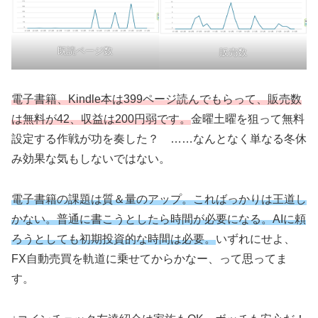
既読ページ数
販売数
電子書籍、Kindle本は399ページ読んでもらって、販売数
は無料が42、収益は200円弱です。
金曜土曜を狙って無料
設定する作戦が功を奏した？ ……なんとなく単なる冬休
み効果な気もしないではない。
電子書籍の課題は質＆量のアップ。こればっかりは王道し
かない。普通に書こうとしたら時間が必要
に
なる。AIに頼
ろうとしても初期投資的な時間は必要。
いずれにせよ、
FX自動売買を軌道に乗せてからかなー、って思ってま
す。