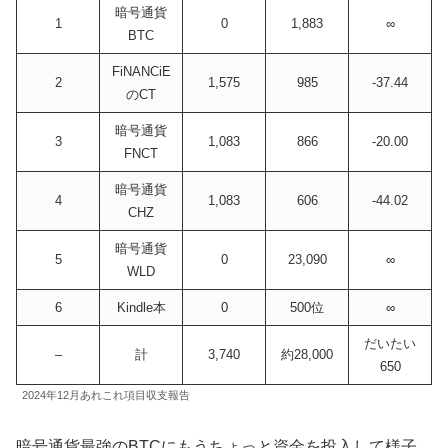
暗号通貨
1
0
1,883
∞
BTC
FiNANCiE
2
1,575
985
-37.44
のCT
暗号通貨
3
1,083
866
-20.00
FNCT
暗号通貨
4
1,083
606
-44.02
CHZ
暗号通貨
5
0
23,090
∞
WLD
6
Kindle本
0
500位
∞
だいたい
–
計
3,740
約28,000
650
2024年12月あれこれ項目収支報告
暗号通貨最強のBTCにもうちょっと資金を投入して様子