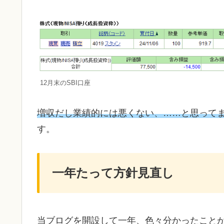
12月末のSBI口座
増収だし業績的には悪くない、……と思って
す。
一年たって方針見直し
当ブログを開設して一年、色々分かったこと