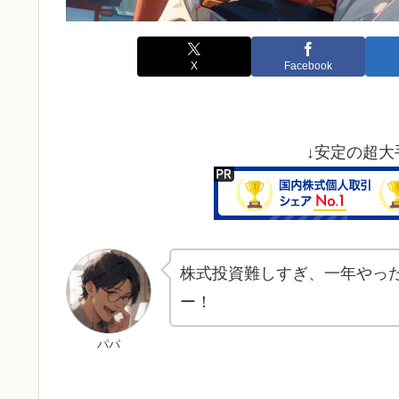
X
Facebook
↓安定の超大
株式投資難しすぎ、一年やっ
ー！
パパ