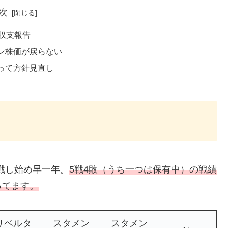
次
末収支報告
ン株価が戻らない
って方針見直し
挑戦し始め早一年。
5戦4敗（うち一つは保有中）の戦績
ってます。
リベルタ
スタメン
スタメン