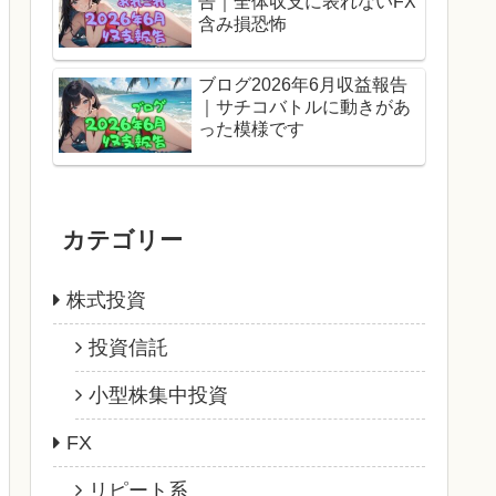
告｜全体収支に表れないFX
含み損恐怖
ブログ2026年6月収益報告
｜サチコバトルに動きがあ
った模様です
カテゴリー
株式投資
投資信託
小型株集中投資
FX
リピート系