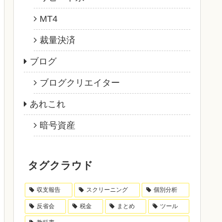
MT4
裁量決済
ブログ
ブログクリエイター
あれこれ
暗号資産
タグクラウド
収支報告
スクリーニング
個別分析
反省会
税金
まとめ
ツール