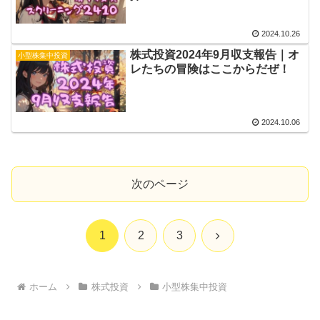
2024.10.26
株式投資2024年9月収支報告｜オ
小型株集中投資
レたちの冒険はここからだぜ！
2024.10.06
次のページ
次
1
2
3
へ
ホーム
株式投資
小型株集中投資