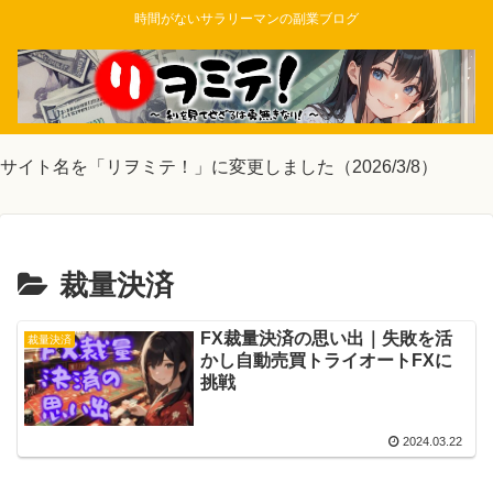
時間がないサラリーマンの副業ブログ
サイト名を「リヲミテ！」に変更しました（2026/3/8）
裁量決済
FX裁量決済の思い出｜失敗を活
裁量決済
かし自動売買トライオートFXに
挑戦
2024.03.22