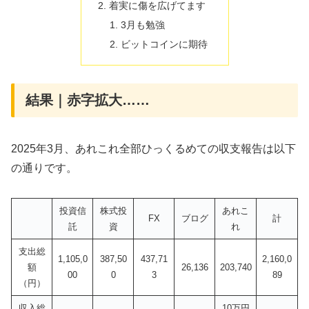
着実に傷を広げてます
3月も勉強
ビットコインに期待
結果｜赤字拡大……
2025年3月、あれこれ全部ひっくるめての収支報告は以下
の通りです。
投資信
株式投
あれこ
FX
ブログ
計
託
資
れ
支出総
1,105,0
387,50
437,71
2,160,0
額
26,136
203,740
00
0
3
89
（円）
収入総
10万円