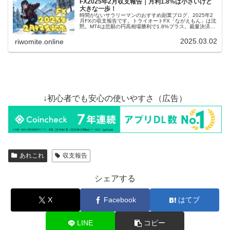
FX2025年2月収支報告｜月利1.8%は小さいけど
大きな一歩！
時間がないサラリーマンのおすすめ副業ブログ、2025年2
月FXの収支報告です。トライオートFX「ながえもん」は沈
黙。MT4は悲願の円高相場勝利で1.8%プラス。裁量決済は
安定のマイナス。何と言っても円高で勝てたMT4が嬉しい
収支報告ですよ！
2025.03.02
riwomite.online
↓初心者でも安心の使いやすさ（広告）
あれこれ
収支報告
シェアする
X
Facebook
はてブ
LINE
コピー