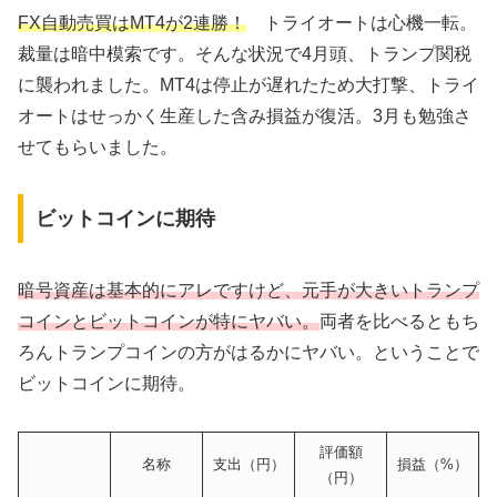
FX自動売買はMT4が2連勝！
トライオートは心機一転。
裁量は暗中模索です。そんな状況で4月頭、トランプ関税
に襲われました。MT4は停止が遅れたため大打撃、トライ
オートはせっかく生産した含み損益が復活。3月も勉強さ
せてもらいました。
ビットコインに期待
暗号資産は基本的にアレですけど、元手が大きいトランプ
コインとビットコインが特にヤバい。
両者を比べるともち
ろんトランプコインの方がはるかにヤバい。ということで
ビットコインに期待。
評価額
名称
支出（円）
損益（%）
（円）