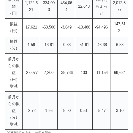
1,122,6
334,00
434,06
2,012,5
額
12,648
ちょっ
21
0
4
77
（円）
と
損益
-147,51
17,621
-53,500
-3,649
-13,488
-94,496
（円）
2
損益
1.59
-13.81
-0.83
-51.61
-46.38
-6.83
（%）
前月か
らの損
益
-27,077
7,200
-38,736
133
-11,154
-69,634
（円）
増減
前月か
らの損
益
-2.72
1.86
-8.90
0.51
-5.47
-3.10
（%）
増減
2025年3月のあれこれ収支報告