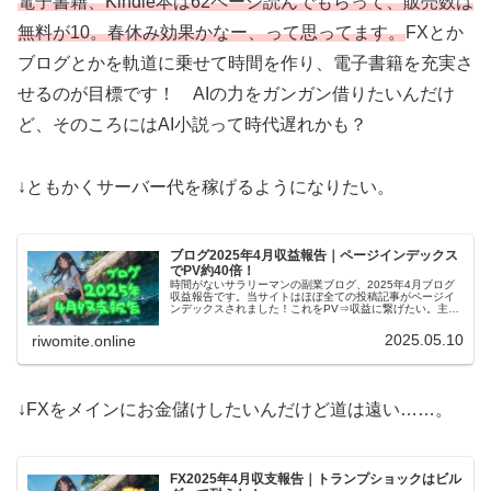
電子書籍、Kindle本は62ページ読んでもらって、販売数は
無料が10。春休み効果かなー、って思ってます。
FXとか
ブログとかを軌道に乗せて時間を作り、電子書籍を充実さ
せるのが目標です！ AIの力をガンガン借りたいんだけ
ど、そのころにはAI小説って時代遅れかも？
↓ともかくサーバー代を稼げるようになりたい。
ブログ2025年4月収益報告｜ページインデックス
でPV約40倍！
時間がないサラリーマンの副業ブログ、2025年4月ブログ
収益報告です。当サイトはほぼ全ての投稿記事がページイ
ンデックスされました！これをPV⇒収益に繋げたい。主力
サイトのPVは約9kで安定、収益はグーグルアドセンスの
125円（正確な数字）。
2025.05.10
riwomite.online
↓FXをメインにお金儲けしたいんだけど道は遠い……。
FX2025年4月収支報告｜トランプショックはビル