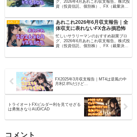
グ、2026年4月あれこれ収支報告。株式投
資（投資信託、個別株）、FX（裁量決
済、トライオート、MT4）、ブログ（ア
フィリエイト）、あれこれ（暗号通貨、
電子書籍とか）含めて大幅増。投資信託
あれこれ2026年6月収支報告｜全
あれこれ
の波ですよ。
体収支に表れないFX含み損恐怖
忙しいサラリーマンのおすすめ副業ブロ
グ、2026年6月あれこれ収支報告。株式投
資（投資信託、個別株）、FX（裁量決
済、トライオート、MT4）、ブログ（ア
フィリエイト）、あれこれ（暗号通貨、
電子書籍とか）全部含めてプラスだけど
FX含み損怖い。
FX2025年3月収支報告｜MT4は逆風の中
月利2.8%だけど…
トライオートFXビルダー利を見てせざる
は勇無きなりAUD/CAD
コメント