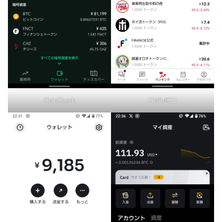
CoinCheck
FiNANCiE