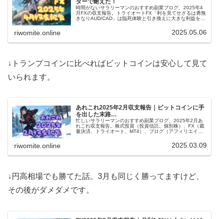
ダーで耐えた！
時間がないサラリーマンのおすすめ副業ブログ、2025年4
月FXの収支報告。トライオートFX「利を見てせざるは勇無
きなりAUD/CAD」は臨死体験と引き換えに大きな利益をゲ
ット！MT4はトランプショック直撃で大ダメージ。悲喜こ
もごもです。
2025.05.06
riwomite.online
↓トランプコインに比べればビットコインは安心して見て
いられます。
あれこれ2025年2月収支報告｜ビットコインに手
を出した末路…
忙しいサラリーマンのおすすめ副業ブログ、2025年2月あ
れこれ収支報告。株式投資（投資信託、個別株）、FX（裁
量決済、トライオート、MT4）、ブログ（アフィリエイ
ト）、あれこれ（暗号通貨、電子書籍とか）全部ひっくる
めて収支マイナス転落！
2025.03.09
riwomite.online
↓円高相場でも勝てた話。3月も同じく勝ってますけど、
その後がダメダメです。