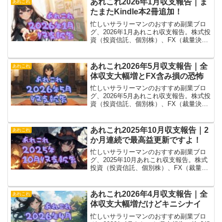
あれこれ2026年1月収支報告｜ま
あれこれ
果に期待。
たまたKindle本2冊追加！
忙しいサラリーマンのおすすめ副業ブロ
グ、2026年1月あれこれ収支報告。株式投
資（投資信託、個別株）、FX（裁量決
済、トライオート、MT4）、ブログ（ア
フィリエイト）、あれこれ（暗号通貨、
電子書籍とか）含めて微減。Kindle本は2
あれこれ2026年5月収支報告｜全
あれこれ
冊追加！
体収支大幅増とFX含み損の恐怖
忙しいサラリーマンのおすすめ副業ブロ
グ、2026年5月あれこれ収支報告。株式投
資（投資信託、個別株）、FX（裁量決
済、トライオート、MT4）、ブログ（ア
フィリエイト）、あれこれ（暗号通貨、
電子書籍とか）含め、2か月連続の大幅
あれこれ2025年10月収支報告｜2
あれこれ
増！
か月連続で最高益更新ですよ！
忙しいサラリーマンのおすすめ副業ブロ
グ、2025年10月あれこれ収支報告。株式
投資（投資信託、個別株）、FX（裁量決
済、トライオート、MT4）、ブログ（ア
フィリエイト）、あれこれ（暗号通貨、
電子書籍とか）含めて2か月連続で最高益
あれこれ2026年4月収支報告｜全
あれこれ
更新！
体収支大幅増だけどキニシナイ
忙しいサラリーマンのおすすめ副業ブロ