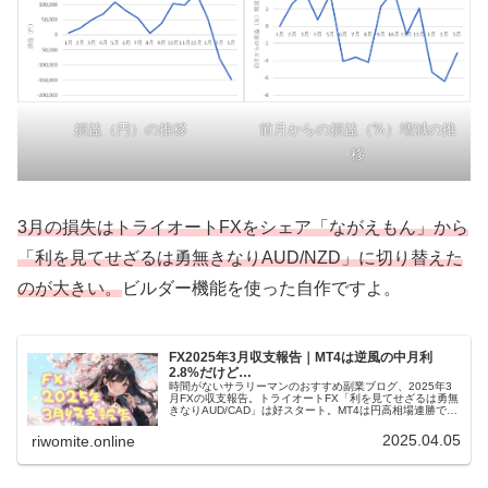
損益（円）の推移
前月からの損益（%）増減の推
移
3月の損失はトライオートFXをシェア「ながえもん」から
「利を見てせざるは勇無きなりAUD/NZD」に切り替えた
のが大きい。
ビルダー機能を使った自作ですよ。
FX2025年3月収支報告｜MT4は逆風の中月利
2.8%だけど…
時間がないサラリーマンのおすすめ副業ブログ、2025年3
月FXの収支報告。トライオートFX「利を見てせざるは勇無
きなりAUD/CAD」は好スタート。MT4は円高相場連勝で
2.8%プラス。裁量決済は苦戦中。トランプ関税で4月は大
損確定です！
2025.04.05
riwomite.online