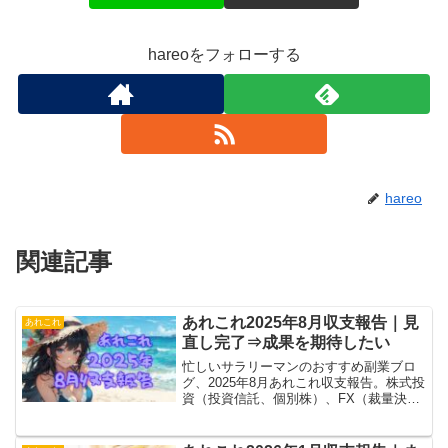
hareoをフォローする
hareo
関連記事
あれこれ2025年8月収支報告｜見
あれこれ
直し完了⇒成果を期待したい
忙しいサラリーマンのおすすめ副業ブロ
グ、2025年8月あれこれ収支報告。株式投
資（投資信託、個別株）、FX（裁量決
済、トライオート、MT4）、ブログ（ア
フィリエイト）、あれこれ（暗号通貨、
電子書籍とか）含めてプラス⇒更なる成