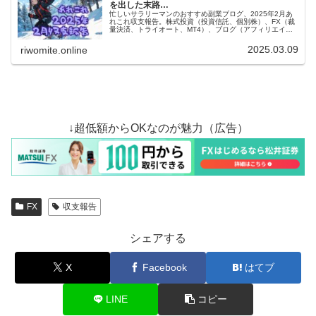
を出した末路…
忙しいサラリーマンのおすすめ副業ブログ、2025年2月あ
れこれ収支報告。株式投資（投資信託、個別株）、FX（裁
量決済、トライオート、MT4）、ブログ（アフィリエイ
ト）、あれこれ（暗号通貨、電子書籍とか）全部ひっくる
めて収支マイナス転落！
2025.03.09
riwomite.online
↓超低額からOKなのが魅力（広告）
FX
収支報告
シェアする
X
Facebook
はてブ
LINE
コピー