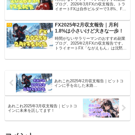
ブログ、2026年3月FXの収支報告。トラ
イオートFXは自作ビルダーで3.8%、FX
自動売買MT4は「SideWinder」で2.2%と
それぞれプラス。ただしどちらも先行き
不透明な状態が続いてます。
FX2025年2月収支報告｜月利
FX
1.8%は小さいけど大きな一歩！
時間がないサラリーマンのおすすめ副業
ブログ、2025年2月FXの収支報告です。
トライオートFX「ながえもん」は沈黙。
MT4は悲願の円高相場勝利で1.8%プラ
ス。裁量決済は安定のマイナス。何と言
っても円高で勝てたMT4が嬉しい収支報
告ですよ！
あれこれ2025年2月収支報告｜ビットコ
インに手を出した末路…
あれこれ2025年3月収支報告｜ビットコ
インに未来を託してます！