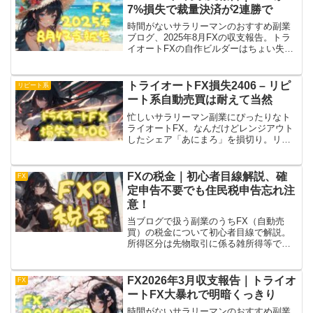
待が高まります！
7%損失で裁量決済が2連勝で
時間がないサラリーマンのおすすめ副業
ブログ、2025年8月FXの収支報告。トラ
イオートFXの自作ビルダーはちょい失速
だけど安定。FX自動売買MT4はFXTFで
「SideWinder」が約-7%という惨敗。
DMM FXの裁量決済は2連勝です！
トライオートFX損失2406 – リピ
リピート系
ート系自動売買は耐えて当然
忙しいサラリーマン副業にぴったりなト
ライオートFX。なんだけどレンジアウト
したシェア「あにまろ」を損切り。リピ
ート系自動売買は大幅に残高を減らして
当然な認識で稼働させるものっぽい。シ
ェア「ながえもん」を動かしつつ、次回
FXの税金｜初心者目線解説、確
FX
レンジアウトに備える！
定申告不要でも住民税申告忘れ注
意！
当ブログで扱う副業のうちFX（自動売
買）の税金について初心者目線で解説。
所得区分は先物取引に係る雑所得等であ
り申告分離課税が適用されて税率
20.315%。20万円以下の利益なら確定申
告が不要だけど、その場合住民税の申告
FX2026年3月収支報告｜トライオ
FX
が必要！要注意！
ートFX大暴れで明暗くっきり
時間がないサラリーマンのおすすめ副業