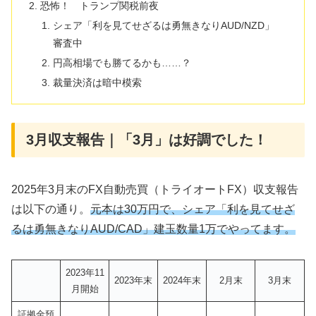
恐怖！ トランプ関税前夜
シェア「利を見てせざるは勇無きなりAUD/NZD」
審査中
円高相場でも勝てるかも……？
裁量決済は暗中模索
3月収支報告｜「3月」は好調でした！
2025年3月末のFX自動売買（トライオートFX）収支報告
は以下の通り。
元本は30万円で、シェア「利を見てせざ
るは勇無きなりAUD/CAD」建玉数量1万でやってます。
2023年11
2023年末
2024年末
2月末
3月末
月開始
証拠金預