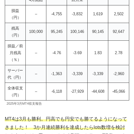
損益
–
-4,755
-3,832
1,619
2,502
（円）
残高
100,000
95,245
100,146
90,145
92,647
（円）
損益／前
月残高
–
-4.76
-3.69
1.83
2.78
（％）
サーバー
–
-1,363
-3,339
-3,339
-2,960
代（円）
全体収支
–
-6,118
-27,929
-44,608
-45,066
（円）
2025年3月MT4収支報告
MT4は3月も勝利。円高でも円安でも勝てるようになって
きました！ 3か月連続勝利を達成したらlots数増を検討