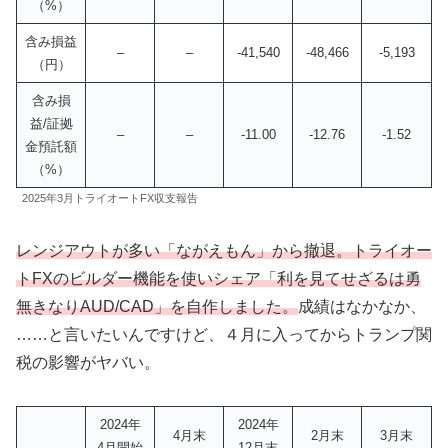
（%）
含み損益
–
–
-41,540
-48,466
-5,193
（円）
含み損
益/証拠
–
–
-11.00
-12.76
-1.52
金預託額
（%）
2025年3月トライオートFX収支報告
レンジアウトが多い「ながえもん」から撤退。トライオー
トFXのビルダー機能を使いシェア「利を見てせざるは勇
無きなりAUD/CAD」を
自作しました。
成績はなかなか、
……と言いたいんですけど、４月に入ってからトランプ関
税の影響がヤバい。
2024年
2024年
4月末
2月末
3月末
4月開始
12月末