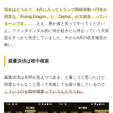
現在はどうか？ 4月に
入って
トランプ関税発動⇒円安が
得意な「Rising Dragon」と「Zephyr」が大損失、ってパ
ターンです。
……ええ、愚か者と笑ってやってください
よ。ファンダメンタル的に何か起きたら停止っていう大前
提をすっかり失念していました。今から4月の収支報告が
怖い。
裁量決済は暗中模索
裁量決済は光明が見えつつある、と書こうと思ったけど、
何度もそんなこと思って失敗してを繰り返しているので、
こういうのを暗中模索っていうんだろうね。