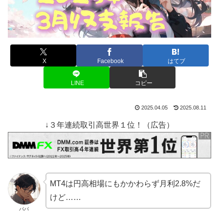
X
Facebook
はてブ
LINE
コピー
2025.04.05
2025.08.11
↓３年連続取引高世界１位！（広告）
MT4は円高相場にもかかわらず月利2.8%だ
けど……
パパ