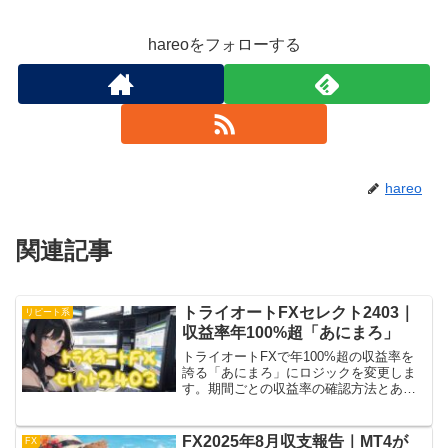
hareoをフォローする
hareo
関連記事
トライオートFXセレクト2403｜
リピート系
収益率年100%超「あにまろ」
トライオートFXで年100%超の収益率を
誇る「あにまろ」にロジックを変更しま
す。期間ごとの収益率の確認方法とあわ
せて、停止&一括決済の方法、新規ロジッ
ク稼働方法を紹介。忙しいサラリーマン
副業ぴったりなFX自動売買にますます期
FX2025年8月収支報告｜MT4が
FX