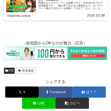
時間がないサラリーマンの副業ブログ、2026年2月ブログ
収益報告です。「義を見てせざるは勇無きなり」がパワー
ワード過ぎて当サイトを検索しても出てこない。というこ
とで奥の手、サイト名変更です。今日からこのサイトは
「リヲミテ！」になりました。
2026.03.08
riwomite.online
↓超低額からOKなのが魅力（広告）
FX
収支報告
シェアする
X
Facebook
はてブ
LINE
コピー