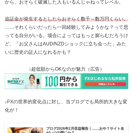
から、おそらく破滅した人もいるんじゃねってレベル。
追証金が発生するとしたらおそらく数千～数万円くらい。
……それくらいだったら一回経験してみようかな？って思
ってる自分がいる。場合によってはもっと膨らむだろうけ
ど、「お父さんはAUD/NZDショックに立ち会った」みた
いに歴史の証人になれるかも？
↓超低額からOKなのが魅力（広告）
↓FXの世界的変化点に対し、当ブログでも局所的大きな変
化が！
ブログ2026年2月収益報告｜……おや？サイト名
がいつの間にか？