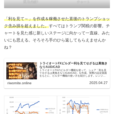
運用成績2
チャート
「利を見て～」を作成＆稼働させた直後のトランプショッ
ク含み損を超えました。
すべてはトランプ関税の影響。チ
ャートを見た感じ新しいステージに向かって一直線、みた
いにも思える。そろそろ手のひら返してもらえませんか
ね？
トライオートFXビルダー利を見てせざるは勇無き
なりAUD/CAD
トライオートFXのビルダー機能を使って、シェア「利を見
てせざるは勇無きなりAUD/CAD」を作成。実際の設定画面
をもとに、ビルダー機能の使い方を紹介します。レンジア
ウトしないことを念頭に置き、トランプショックにも耐え
た！かなり稼げてますよ！
2025.04.27
riwomite.online