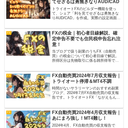
てせざるは勇無きなりAUD/CAD
トライオートFXのビルダー機能を使っ
て、シェア「利を見てせざるは勇無きな
りAUD/CAD」を作成。実際の設定画面を
もとに、ビルダー機能の使い方を紹介し
ます。レンジアウトしないことを念頭に
置き、トランプショックにも耐えた！か
FXの税金｜初心者目線解説、確
FX
なり稼げてますよ！
定申告不要でも住民税申告忘れ注
意！
当ブログで扱う副業のうちFX（自動売
買）の税金について初心者目線で解説。
所得区分は先物取引に係る雑所得等であ
り申告分離課税が適用されて税率
20.315%。20万円以下の利益なら確定申
告が不要だけど、その場合住民税の申告
FX自動売買2024年7月収支報告｜
FX
が必要！要注意！
トライオート停滞＆MT4不調
時間がないサラリーマンのおすすめ副業
ブログ、2024年7月FX自動売買の収支報
告です。トライオートFX「ながえもん」
は長い停滞の末レンジイン。しかし円高
傾向への転換にMT4のEAが対応できず、
再び大きな損失を出してしまいました。
FX自動売買2024年4月収支報告｜
FX
悔しいです！
あにまろ強し！MT4難し！
2024年4月、FX自動売買の収支報告で