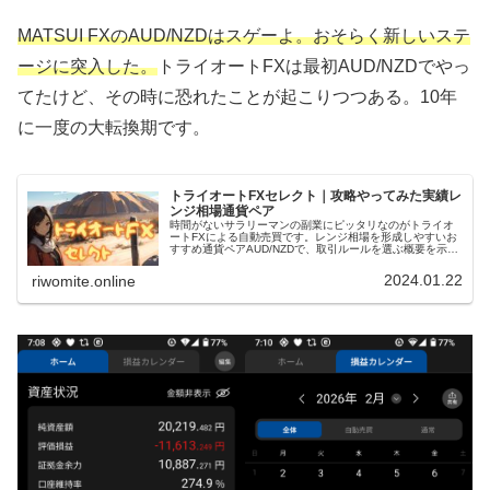
MATSUI FXのAUD/NZDはスゲーよ。おそらく新しいステ
ージに突入した。
トライオートFXは最初AUD/NZDでやっ
てたけど、その時に恐れたことが起こりつつある。10年
に一度の大転換期です。
トライオートFXセレクト｜攻略やってみた実績レ
ンジ相場通貨ペア
時間がないサラリーマンの副業にピッタリなのがトライオ
ートFXによる自動売買です。レンジ相場を形成しやすいお
すすめ通貨ペアAUD/NZDで、取引ルールを選ぶ概要を示し
つつ併せてリスクも確認。この条件で攻略やってみた実績
を示していきます！
2024.01.22
riwomite.online