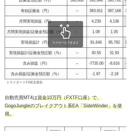
証拠金預託額（円）
300,000
391,646
395,782
403
有効証拠金（円）
–
383,911
387,166
353
月間実現損益（円）
–
4,230
4,136
7,
月間実現損益/証拠金預託額（％）
–
1.08
1.05
1
実現損益計（円）
–
91,646
95,782
103
スクロールできます
実現損益計/証拠金預託額（%）
–
30.55
31.93
34
含み損益（円）
–
-7735.00
-8,616
-50
含み損益/証拠金預託額（%）
–
-1.97
-2.18
-1
トライオートFX収支報告
自動売買MT4は
資金10万円
（FXTF口座）で、
GogoJungleのブレイクアウト系EA「SideWinder」を使
用。