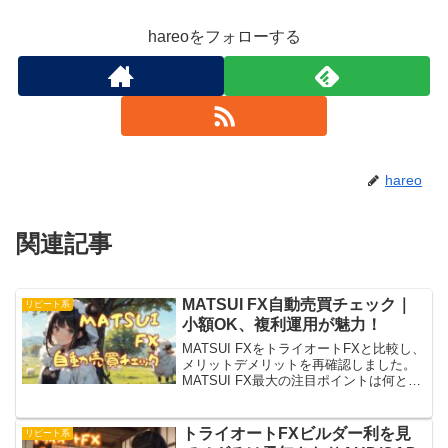
hareoをフォローする
hareo
関連記事
MATSUI FX自動売買チェック｜
リピート系
小額OK、複利運用が魅力！
MATSUI FXをトライオートFXと比較し、
メリットデメリットを再確認しました。
MATSUI FX最大の注目ポイントは何と言
っても小額OKなところ。一例として現在
の運用状況をチェックして、意図した自
動売買設定からズレていないかを確認。
トライオートFXビルダー利を見
リピート系