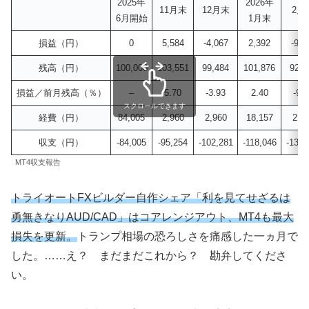
2025年
2026年
11月末
12月末
2月
6月開始
1月末
損益（円）
0
5,584
-4,067
2,392
-9,4
残高（円）
100,000
103,551
99,484
101,876
92,4
損益／前月残高（％）
–
5.70
-3.93
2.40
-9.
スクロールできます
経費（円）
84,005
2,960
2,960
18,157
2,9
収支（円）
-84,005
-95,254
-102,281
-118,046
-130,
MT4収支報告
トライオートFXビルダー自作シェア「利を見てせざるは
勇無きなりAUD/CAD」はコアレンジアウト、MT4も最大
損失を更新。
トランプ相場の恐ろしさを痛感した一ヵ月で
した。……え？ まだまだこれから？ 勘弁してくださ
い。