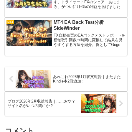
す。トライオートFXのシェア「あにま
ろ」がついに月6%の利益をあげました、
……けど価格変動がジェットコースター
で怖い。MT4のEAは難しすぎて半月で
5,000円のマイナス。ここから勉強して頑
MT4 EA Back Test分析
MT4
張ります！
SideWinder
FX自動売買のEAバックテストレポートを
横軸取引回数⇒時間に変換して結果を見
やすくする方法を紹介。例としてGogo
jungleのブレイクアウト系
EA「SideWinder」を使用、MT4もヒスト
リカルデータもFXTF、Excelで処理。
あれこれ2026年1月収支報告｜またまた
Kindle本2冊追加！
ブログ2026年2月収益報告｜……おや？
サイト名がいつの間にか？
コメント