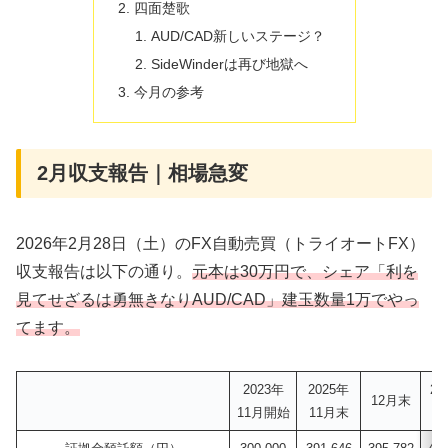
四面楚歌
AUD/CAD新しいステージ？
SideWinderは再び地獄へ
今月の参考
2月収支報告｜相場急変
2026年2月28日（土）のFX自動売買（トライオートFX）
収支報告は以下の通り。
元本は30万円で、シェア「利を
見てせざるは勇無きなりAUD/CAD」建玉数量1万でやっ
てます。
2023年
2025年
20
12月末
11月開始
11月末
1