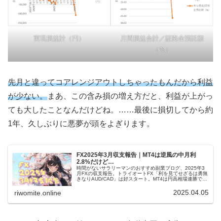
実現損益計（円）
月間損益合計／証拠金預託額
（％）
先月と違ってコアレンジアウトしちゃったもんだから利益
が少ない。
まあ、この含み損の増え方だと、利益が上がっ
ても大したことなんだけどね。……最後に損切してから約
1年、久しぶりに悪夢が頭をよぎります。
FX2025年3月収支報告｜MT4は逆風の中月利
2.8%だけど…
時間がないサラリーマンのおすすめ副業ブログ、2025年3
月FXの収支報告。トライオートFX「利を見てせざるは勇無
きなりAUD/CAD」は好スタート。MT4は円高相場連勝で
2.8%プラス。裁量決済は苦戦中。トランプ関税で4月は大
損確定です！
2025.04.05
riwomite.online