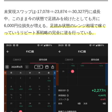
未実現スワップは-17,078⇒-23,874⇒-30,327円に成長
中。このまま今の状態で足踏みを続けたとしても月に
6,000円位損失が増える。
足踏み状態のレンジ相場で稼ぐ
っていうリピート系戦略の完全に逆を行っている。