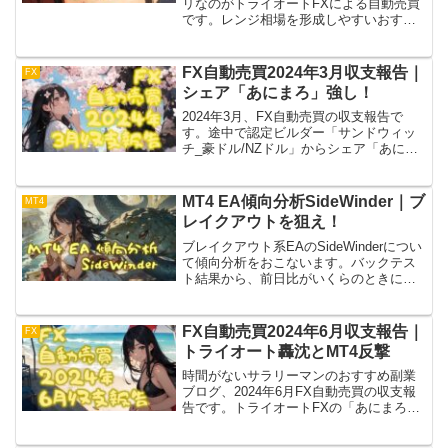
リなのがトライオートFXによる自動売買
です。レンジ相場を形成しやすいおすす
め通貨ペアAUD/NZDで、取引ルールを選
ぶ概要を示しつつ併せてリスクも確認。
この条件で攻略やってみた実績を示して
FX自動売買2024年3月収支報告｜
FX
いきます！
シェア「あにまろ」強し！
2024年3月、FX自動売買の収支報告で
す。途中で認定ビルダー「サンドウィッ
チ_豪ドル/NZドル」からシェア「あにま
ろ」に変更。月間実現損益/証拠金預託額
は5%代と好調です。1か月丸々の成果が
楽しみな一方、豪ドル/NZドルの相場が気
MT4 EA傾向分析SideWinder｜ブ
MT4
になる。
レイクアウトを狙え！
ブレイクアウト系EAのSideWinderについ
て傾向分析をおこないます。バックテス
ト結果から、前日比がいくらのときに利
益を出しているのかチェック。直近不調
なことがよくわかった。ブレイクアウト
してくれるその日までもうしばらく耐え
FX自動売買2024年6月収支報告｜
FX
てみせます！
トライオート轟沈とMT4反撃
時間がないサラリーマンのおすすめ副業
ブログ、2024年6月FX自動売買の収支報
告です。トライオートFXの「あにまろ」
はレンジアウトで損切り、後継の「なが
えもん」も含み損大。そんな中、ついに