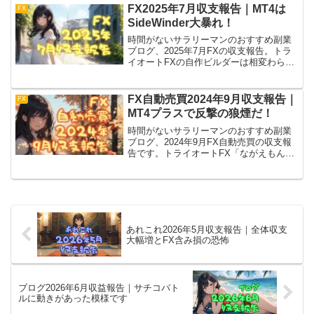
MT4のFX自動売買が取引収支プラスにな
FX2025年7月収支報告｜MT4は
FX
りました！
SideWinder大暴れ！
時間がないサラリーマンのおすすめ副業
ブログ、2025年7月FXの収支報告。トラ
イオートFXの自作ビルダーは相変わらず
安定好調。FX自動売買MT4はFXTFで
「SideWinder」が約4.3%、DMM FXの裁
量決済もちょいプラス。
FX自動売買2024年9月収支報告｜
FX
MT4プラスで反撃の狼煙だ！
時間がないサラリーマンのおすすめ副業
ブログ、2024年9月FX自動売買の収支報
告です。トライオートFX「ながえもん」
は堅実に利益をあげてくれましたけど停
滞期突入。MT4は新しい作戦が大成
功！ ……と見せかけて採用したEAが好
調だった説濃厚。
あれこれ2026年5月収支報告｜全体収支
大幅増とFX含み損の恐怖
ブログ2026年6月収益報告｜サチコバト
ルに動きがあった模様です