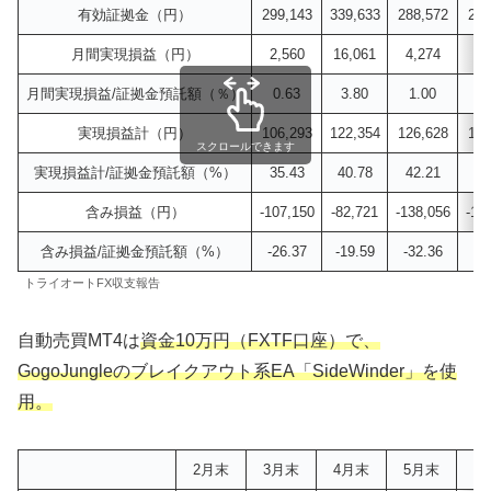
有効証拠金（円）
299,143
339,633
288,572
238
月間実現損益（円）
2,560
16,061
4,274
2,
月間実現損益/証拠金預託額（％）
0.63
3.80
1.00
0
実現損益計（円）
106,293
122,354
126,628
129
スクロールできます
実現損益計/証拠金預託額（%）
35.43
40.78
42.21
43
含み損益（円）
-107,150
-82,721
-138,056
-19
含み損益/証拠金預託額（%）
-26.37
-19.59
-32.36
-4
トライオートFX収支報告
自動売買MT4は
資金10万円
（FXTF口座）で、
GogoJungleのブレイクアウト系EA「SideWinder」を使
用。
2月末
3月末
4月末
5月末
6