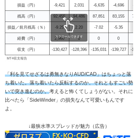
損益（円）
-9,421
2,031
-6,635
-4,696
-3
残高（円）
92,455
94,486
87,851
83,155
79
損益／前月残高（％）
-9.25
2.20
-7.02
-5.35
-4
スクロールできます
経費（円）
2,960
0
0
0
収支（円）
-130,427
-128,396
-135,031
-139,727
-14
MT4収支報告
「利を見てせざるは勇無きなりAUD/CAD」はちょっと落
ち着いた。落ち着いたら反転するのか、それともすごい勢
いで突き進むのか。
考えると怖くてしょうがない。それに
比べたら「SideWinder」の損失なんて可愛いもんです
よ。
↓最狭水準スプレッドが魅力（広告）