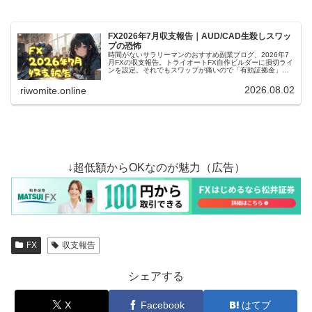
FX2026年7月収支報告｜AUD/CAD生殺しスワッ
プの恐怖
時間がないサラリーマンのおすすめ副業ブログ、2026年7
月FXの収支報告。トライオートFX自作ビルダーに損切ライ
ンを設定。それでもスワップが痛いので「有効証拠金」で
も縛ります。MATSUI FXのAUD/NZDは損切りを実行。
2026.08.02
riwomite.online
↓超低額からOKなのが魅力（広告）
FX
収支報告
シェアする
X
Facebook
はてブ