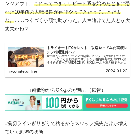
ンジアウト。
これってつまりリピート系を始めたときに恐
れた10年前の大転換期が再びやってきたってことだよ
ね。
……つくづく小額で助かった。人生賭けてた人とか大
丈夫かね？
トライオートFXセレクト｜攻略やってみた実績レ
ンジ相場通貨ペア
時間がないサラリーマンの副業にピッタリなのがトライオ
ートFXによる自動売買です。レンジ相場を形成しやすいお
すすめ通貨ペアAUD/NZDで、取引ルールを選ぶ概要を示し
つつ併せてリスクも確認。この条件で攻略やってみた実績
を示していきます！
2024.01.22
riwomite.online
↓超低額からOKなのが魅力（広告）
↓損切ラインぎりぎりで粘るからスワップ損失だけが増え
ていく恐怖の状態。