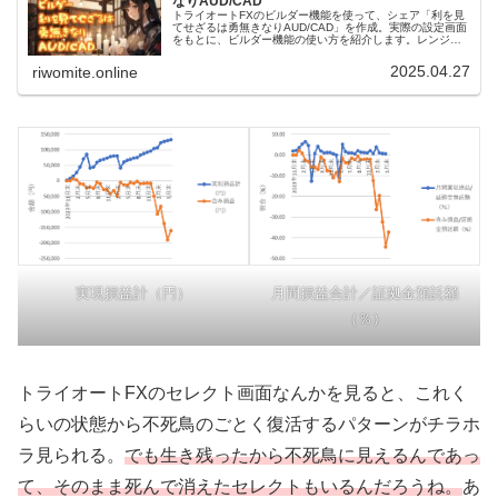
なりAUD/CAD
トライオートFXのビルダー機能を使って、シェア「利を見
てせざるは勇無きなりAUD/CAD」を作成。実際の設定画面
をもとに、ビルダー機能の使い方を紹介します。レンジア
ウトしないことを念頭に置き、トランプショックにも耐え
た！かなり稼げてますよ！
2025.04.27
riwomite.online
実現損益計（円）
月間損益合計／証拠金預託額
（％）
トライオートFXのセレクト画面なんかを見ると、これく
らいの状態から不死鳥のごとく復活するパターンがチラホ
ラ見られる。
でも生き残ったから不死鳥に見えるんであっ
て、そのまま死んで消えたセレクトもいるんだろうね。
あ