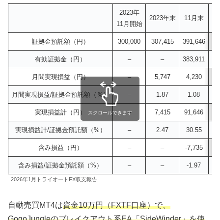
2023年
2023年末
11月末
1
11月開始
証拠金預託額（円）
300,000
307,415
391,646
39
有効証拠金（円）
–
–
383,911
38
月間実現損益（円）
–
5,747
4,230
4
月間実現損益/証拠金預託額（％）
–
1.87
1.08
実現損益計（円）
–
7,415
91,646
95
スクロールできます
実現損益計/証拠金預託額（%）
–
2.47
30.55
3
含み損益（円）
–
–
-7,735
-
含み損益/証拠金預託額（%）
–
–
-1.97
-
2026年1月トライオートFX収支報告
自動売買MT4は
資金10万円
（FXTF口座）で、
GogoJungleのブレイクアウト系EA「SideWinder」を使