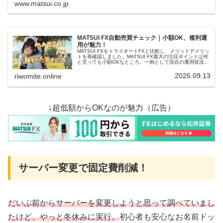
www.matsui.co.jp
MATSUI FX自動売買チェック｜小額OK、複利運
用が魅力！
MATSUI FXをトライオートFXと比較し、メリットデメリッ
トを再確認しました。MATSUI FX最大の注目ポイントは何
と言っても小額OKなところ。一例として現在の運用状況を
チェックして、意図した自動売買設定からズレていないか
を確認。
2025.09.13
riwomite.online
↓超低額からOKなのが魅力（広告）
サーバー変更で固定費削減！
だいぶ前からサーバーを変更しようと思って調べていまし
たけど、やっと冬休みに実行。
初心者も安心なお名前ドッ