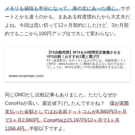
メモリも値段も半分になって、身の丈にあった感じ。
サポ
ートとかも違うのかも。まあある程度慣れたから大丈夫だ
よね。今回は思い切って12ヶ月契約にしたけど、3か月契
約でもここから100円アップ位で大して変わらない。
【FX自動売買】MT4を24時間安定稼働させる
VPS比較！おすすめ3選と選び方
FX（為替取引）を行っている人の中には、自動売買ソフト
のMT4（MetaTrader 4）に興味がある人もいるのではない
でしょうか。MT4を活用してFXの自動売買をするなら自分
のPCではなく、24時間安定稼働するFX専用VPSサービス
を利用…
www.onamae.com
同じGMOだし比較記事もありました。ただしなぜか
ConoHaが高い。最近値下げしたんですかね？
僕が実際
支払った金額としてはお名前ドットコムが8,880円/3ヶ月
で1ヶ月2,960円。ConoHaは15,197円/12ヶ月で1ヶ月
1266.4円。
半額以下ですよ。