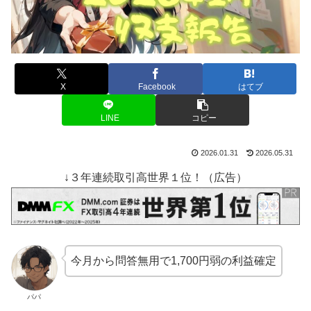
X
Facebook
はてブ
LINE
コピー
2026.01.31
2026.05.31
↓３年連続取引高世界１位！（広告）
今月から問答無用で1,700円弱の利益確定
パパ