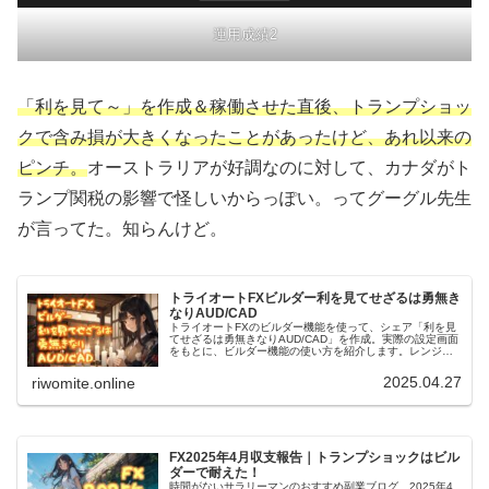
運用成績2
「利を見て～」を作成＆稼働させた直後、トランプショッ
クで含み損が大きくなったことがあったけど、あれ以来の
ピンチ。
オーストラリアが好調なのに対して、カナダがト
ランプ関税の影響で怪しいからっぽい。ってグーグル先生
が言ってた。知らんけど。
トライオートFXビルダー利を見てせざるは勇無き
なりAUD/CAD
トライオートFXのビルダー機能を使って、シェア「利を見
てせざるは勇無きなりAUD/CAD」を作成。実際の設定画面
をもとに、ビルダー機能の使い方を紹介します。レンジア
ウトしないことを念頭に置き、トランプショックにも耐え
た！かなり稼げてますよ！
2025.04.27
riwomite.online
FX2025年4月収支報告｜トランプショックはビル
ダーで耐えた！
時間がないサラリーマンのおすすめ副業ブログ、2025年4