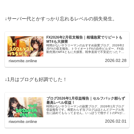
↓サーバー代とかすっかり忘れるレベルの損失発生。
FX2026年2月収支報告｜相場急変でリピートも
MT4も大損害
時間がないサラリーマンのおすすめ副業ブログ、2026年2
月FXの収支報告。トライオートFXの自作ビルダー、FX自
動売買のMT4ともに大損害。戦争直前で不安定だった？な
どと思ってたら始まったし、色々停止すべきかななんて
戦々恐々です。
2026.02.28
riwomite.online
↓1月はブログも好調でした！
ブログ2026年1月収益報告｜セルフバック頼らず
最高レベル収益！
時間がないサラリーマンの副業ブログ、2026年1月ブログ
収益報告です。相変わらず当ブログはほとんどグーグル先
生に認めてもらってません。いっぽうで他サイトのPVが順
調に増え、収益にもつながってます。セルフバックで記録
した最高額レベルですよ！
2026.02.01
riwomite.online