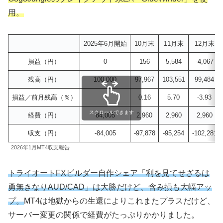
用。
2025年6月開始
10月末
11月末
12月末
損益（円）
0
156
5,584
-4,067
残高（円）
100,000
97,967
103,551
99,484
損益／前月残高（％）
–
0.16
5.70
-3.93
スクロールできます
経費（円）
84,005
2,960
2,960
2,960
収支（円）
-84,005
-97,878
-95,254
-102,281
2026年1月MT4収支報告
トライオートFXビルダー自作シェア「利を見てせざるは
勇無きなりAUD/CAD」は大勝だけど、含み損も大幅アッ
プ。
MT4は地獄からの生還によりこれまたプラスだけど、
サーバー変更の関係で経費がたっぷりかかりました。