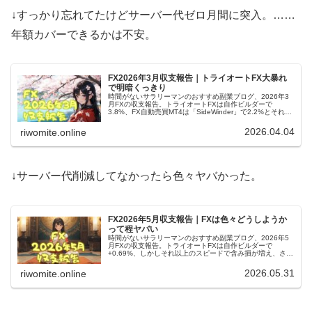
↓すっかり忘れてたけどサーバー代ゼロ月間に突入。……
年額カバーできるかは不安。
FX2026年3月収支報告｜トライオートFX大暴れ
で明暗くっきり
時間がないサラリーマンのおすすめ副業ブログ、2026年3
月FXの収支報告。トライオートFXは自作ビルダーで
3.8%、FX自動売買MT4は「SideWinder」で2.2%とそれぞ
れプラス。ただしどちらも先行き不透明な状態が続いてま
す。
2026.04.04
riwomite.online
↓サーバー代削減してなかったら色々ヤバかった。
FX2026年5月収支報告｜FXは色々どうしようか
って程ヤバい
時間がないサラリーマンのおすすめ副業ブログ、2026年5
月FXの収支報告。トライオートFXは自作ビルダーで
+0.69%、しかしそれ以上のスピードで含み損が増え、さら
に未実現スワップも利益の倍以上。そろそろ具体的なリミ
ットを考える時期かも。
2026.05.31
riwomite.online