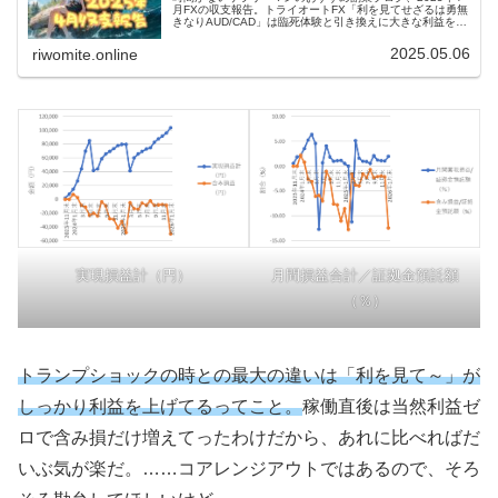
月FXの収支報告。トライオートFX「利を見てせざるは勇無
きなりAUD/CAD」は臨死体験と引き換えに大きな利益をゲ
ット！MT4はトランプショック直撃で大ダメージ。悲喜こ
もごもです。
2025.05.06
riwomite.online
実現損益計（円）
月間損益合計／証拠金預託額
（％）
トランプショックの時との最大の違いは「利を見て～」が
しっかり利益を上げてるってこと。
稼働直後は当然利益ゼ
ロで含み損だけ増えてったわけだから、あれに比べればだ
いぶ気が楽だ。……コアレンジアウトではあるので、そろ