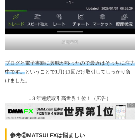
約定履歴
ブログと電子書籍に興味が移ったの
で最近は
そっちに注力
中です。
ということで1月は1回だけ取引してしっかり負
けました。
↓３年連続取引高世界１位！（広告）
参考②MATSUI FXは悩ましい