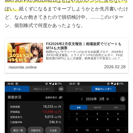
MATSUI FXのAUD/NZDはもはや元のレンジに戻らないっ
ぽい。
紙くずになるまでキープしようかとか先月書いたけ
ど、なんか飽きてきたので損切検討中。……このパター
ン、個別株式で何度かあったような。
FX2026年2月収支報告｜相場急変でリピートも
MT4も大損害
時間がないサラリーマンのおすすめ副業ブログ、2026年2
月FXの収支報告。トライオートFXの自作ビルダー、FX自
動売買のMT4ともに大損害。戦争直前で不安定だった？な
どと思ってたら始まったし、色々停止すべきかななんて
戦々恐々です。
2026.02.28
riwomite.online