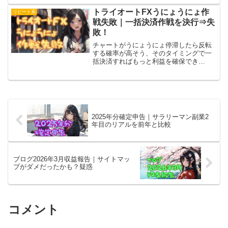
きな利益をゲット！MT4はトランプショ
ック直撃で大ダメージ。悲喜こもごもで
トライオートFXうにょうにょ作
リピート系
す。
戦失敗｜一括決済作戦を決行⇒失
敗！
チャートがうにょうにょ停滞したら反転
する確率が高そう、そのタイミングで一
括決済すればもっと利益を確保でき
る？ トライオートFXにてAUD/NZD自動
売買を2か月半やってみた実感です、と思
ったら、世の中そんなに甘くなかったっ
て話。
2025年分確定申告｜サラリーマン副業2
年目のリアルを前年と比較
ブログ2026年3月収益報告｜サイトマッ
プがダメだったかも？疑惑
コメント