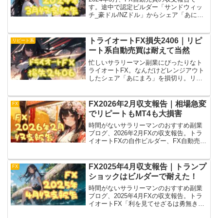
す。途中で認定ビルダー「サンドウィッ
チ_豪ドル/NZドル」からシェア「あにま
ろ」に変更。月間実現損益/証拠金預託額
は5%代と好調です。1か月丸々の成果が
楽しみな一方、豪ドル/NZドルの相場が気
トライオートFX損失2406｜リピ
リピート系
になる。
ート系自動売買は耐えて当然
忙しいサラリーマン副業にぴったりなト
ライオートFX。なんだけどレンジアウト
したシェア「あにまろ」を損切り。リピ
ート系自動売買は大幅に残高を減らして
当然な認識で稼働させるものっぽい。シ
ェア「ながえもん」を動かしつつ、次回
FX2026年2月収支報告｜相場急変
FX
レンジアウトに備える！
でリピートもMT4も大損害
時間がないサラリーマンのおすすめ副業
ブログ、2026年2月FXの収支報告。トラ
イオートFXの自作ビルダー、FX自動売買
のMT4ともに大損害。戦争直前で不安定
だった？などと思ってたら始まったし、
色々停止すべきかななんて戦々恐々で
FX2025年4月収支報告｜トランプ
FX
す。
ショックはビルダーで耐えた！
時間がないサラリーマンのおすすめ副業
ブログ、2025年4月FXの収支報告。トラ
イオートFX「利を見てせざるは勇無きな
りAUD/CAD」は臨死体験と引き換えに大