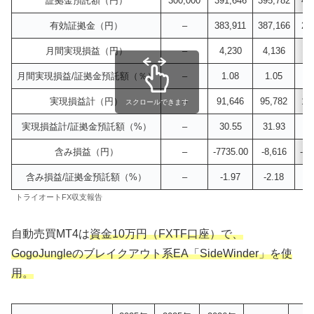
証拠金預託額（円）
300,000
391,646
395,782
40
有効証拠金（円）
–
383,911
387,166
29
月間実現損益（円）
–
4,230
4,136
2
月間実現損益/証拠金預託額（％）
–
1.08
1.05
0
実現損益計（円）
–
91,646
95,782
10
スクロールできます
実現損益計/証拠金預託額（%）
–
30.55
31.93
3
含み損益（円）
–
-7735.00
-8,616
-10
含み損益/証拠金預託額（%）
–
-1.97
-2.18
-2
トライオートFX収支報告
自動売買MT4は
資金10万円
（FXTF口座）で、
GogoJungleのブレイクアウト系EA「SideWinder」を使
用。