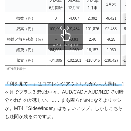
2025年
2025年
2026年
2月末
3
6月開始
12月末
1月末
損益（円）
0
-4,067
2,392
-9,421
2,0
残高（円）
100,000
99,484
101,876
92,455
94,
損益／前月残高（％）
–
-3.93
2.40
-9.25
2.
スクロールできます
経費（円）
84,005
2,960
18,157
2,960
0
収支（円）
-84,005
-102,281
-118,046
-130,427
-128
MT4収支報告
「利を見て～」はコアレンジアウトしながらも大暴れ。
1
ヶ月でプラス3.8%は中々。AUD/CADとAUD/NZDで明暗
分かれたのが悲しい。……まあ両方だめになるよりマシ
か。MT4「SideWinder」はちょいアップ。しかしこちら
も疑問が残るのですよ。