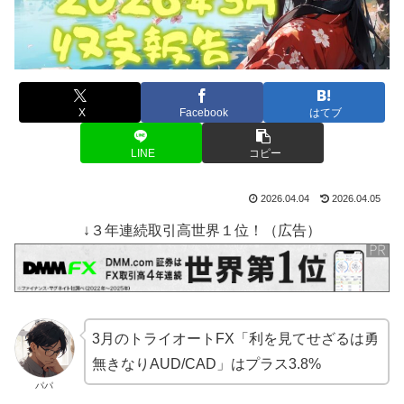
X
Facebook
はてブ
LINE
コピー
2026.04.04
2026.04.05
↓３年連続取引高世界１位！（広告）
3月のトライオートFX「利を見てせざるは勇
無きなりAUD/CAD」はプラス3.8%
パパ