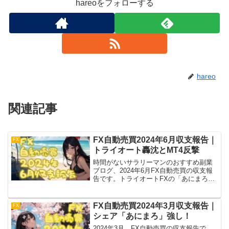
hareoをフォローする
hareo
関連記事
FX自動売買2024年6月収支報告｜
FX
トライオート轟沈とMT4反撃
時間がないサラリーマンのおすすめ副業
ブログ、2024年6月FX自動売買の収支報
告です。トライオートFXの「あにまろ」
はレンジアウトで損切り、後継の「なが
えもん」も含み損大。そんな中、ついに
MT4のFX自動売買が取引収支プラスにな
FX自動売買2024年3月収支報告｜
FX
りました！
シェア「あにまろ」強し！
2024年3月、FX自動売買の収支報告で