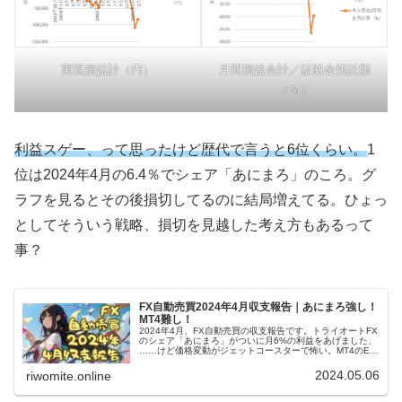
実現損益計（円）
月間損益合計／証拠金預託額
（％）
利益スゲー、って思ったけど歴代で言うと6位くらい。
1
位は2024年4月の6.4％でシェア「あにまろ」のころ。グ
ラフを見るとその後損切してるのに結局増えてる。ひょっ
としてそういう戦略、損切を見越した考え方もあるって
事？
FX自動売買2024年4月収支報告｜あにまろ強し！
MT4難し！
2024年4月、FX自動売買の収支報告です。トライオートFX
のシェア「あにまろ」がついに月6%の利益をあげました、
……けど価格変動がジェットコースターで怖い。MT4のEA
は難しすぎて半月で5,000円のマイナス。ここから勉強して
頑張ります！
2024.05.06
riwomite.online