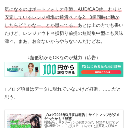
気になるのはポートフォリオ作戦。AUD/CAD他、わりと
安定しているレンジ相場の通貨ペアを2、3個同時に動か
したらどうかなー、とか思ってる。
あとは上の方でも書い
たけど、レンジアウト⇒損切り前提の短期集中型にも興味
津々。まあ、お金ないからやらないんだけどね。
↓超低額からOKなのが魅力（広告）
↓ブログ項目はデータに現れていないけど好調、……だと
思う。
ブログ2026年3月収益報告｜サイトマップがダメ
だったかも？疑惑
時間がないサラリーマンの副業ブログ、2026年3月ブログ
収益報告です。「リヲミテ！」にサイト名変更して約1ヶ