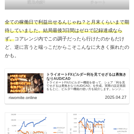
運用成績2
チャート
全ての稼働日で利益出せるんじゃね？と月末くらいまで期
待していました。結局最後3日間はゼロで記録達成なら
ず。
コアレンジ内でこの調子だったら行けたのかもだけ
ど、逆に言うと端っこだからこそこんなに大きく振れたの
かも。
トライオートFXビルダー利を見てせざるは勇無き
なりAUD/CAD
トライオートFXのビルダー機能を使って、シェア「利を見
てせざるは勇無きなりAUD/CAD」を作成。実際の設定画面
をもとに、ビルダー機能の使い方を紹介します。レンジア
ウトしないことを念頭に置き、トランプショックにも耐え
た！かなり稼げてますよ！
2025.04.27
riwomite.online