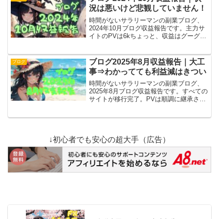
備忘録的まとめです。
況は悪いけど悲観していません！
時間がないサラリーマンの副業ブログ、
2024年10月ブログ収益報告です。主力サ
イトのPVは6kちょっと、収益はグーグル
アドセンスの789円（正確な数字）にまで
減りました。残念なことこの上ない状況
なんですけど、最近出てきたやる気で解
ブログ2025年8月収益報告｜大工
ブログ
決だ！
事⇒わかってても利益減はきつい
時間がないサラリーマンの副業ブログ、
2025年8月ブログ収益報告です。すべての
サイトが移行完了。PVは順調に継承され
ているっぽいけど、収益はダダ下がり⇒
当分はゼロが続く予定、1年くらい？
FXで有用な記事を書いて当サイトで稼ぐ
のが目標。
↓初心者でも安心の超大手（広告）