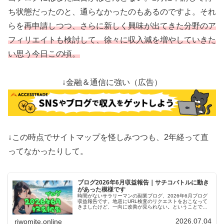
ち状態だったのと、通らなかったのもあるのですよ。それ
らを
再申請しつつ、さらに新しく興味が出てきた分野のア
フィリエイトも検討して、徐々に収入減を増やしていきた
い思う今日この頃。
↓金融＆通信に強い（広告）
↓この時点でサイトマップを怪しみつつも、2年経って直
ってなかったりして。
ブログ2026年6月収益報告｜サチコバトルに動き
があった模様です
時間がないサラリーマンの副業ブログ、2026年6月ブログ
収益報告です。地道にURL検査のリクエストをおこなって
きましたけど、一向に改善が見られない。ということでサ
イトマップの中身を新しく送信したところ「検出されたペ
ージ数」は増えましたよ。
2026.07.04
riwomite.online