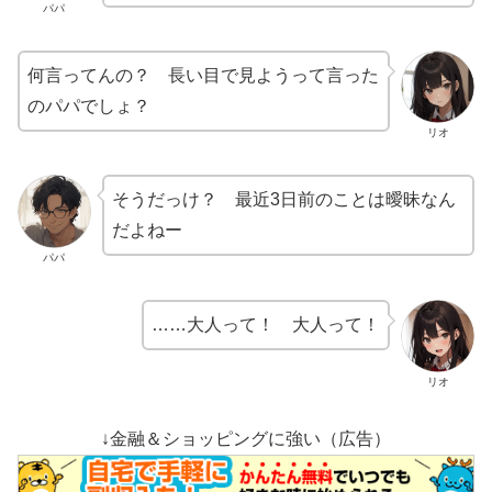
パパ
何言ってんの？ 長い目で見ようって言った
のパパでしょ？
リオ
そうだっけ？ 最近3日前のことは曖昧なん
だよねー
パパ
……大人って！ 大人って！
リオ
↓金融＆ショッピングに強い（広告）