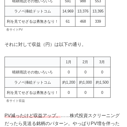
晴耕雨読その他いろいろ
591
988
553
ラノベ挿絵ドットコム
14,969
13,376
13,395
利を見てせざるは勇無きなり！
61
468
339
各サイトPV
それに対して収益（円）は以下の通り。
1月
2月
3月
晴耕雨読その他いろいろ
0
0
0
ラノベ挿絵ドットコム
約1,200
約1,000
約1,500
利を見てせざるは勇無きなり！
0
0
0
各サイト収益
PV減ったけど収益アップ。
……株式投資スクリーニング
だったら見送る銘柄のパターン。やっぱりPV増を伴った