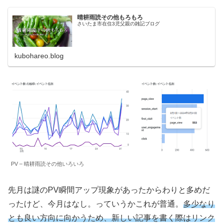
晴耕雨読その他もろもろ
さいたま市在住3児父親の雑記ブログ
kubohareo.blog
PV – 晴耕雨読その他いろいろ
先月は謎のPV瞬間アップ現象があったからわりと多めだ
ったけど、今月はなし。っていうかこれが普通。
多少なり
とも良い方向に向かうため、新しい記事を書く際はリンク