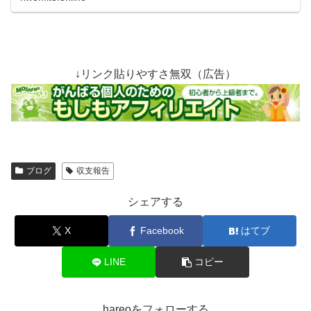
↓リンク貼りやすさ無双（広告）
ブログ
収支報告
シェアする
X
Facebook
はてブ
LINE
コピー
hareoをフォローする