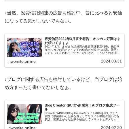
↓当然、投資信託関連の広告も検討中。昔に比べると安価
になってる気がしないでもない。
投資信託2024年3月収支報告｜オルカン好調はま
だ続いてますよ
2024年3月、まだまだ絶好調の投資信託収支報告。先月同
様オルカンの強さとインドの残念さが際立つ結果。暴落す
るするって言われてて中々こないけど、こういうのは油断
したころに来そう。コロナショックと同じく、ザキヤマ式
で黙々と積み立てる予定！
2024.03.31
riwomite.online
↓ブログに関する広告も検討しているけど、当ブログは始
め方まったく書いてないしなぁ。
Blog Creator 使い方-新感覚！AIブログ生成ツー
ル
ConoHa WINGのBlog Creatorリライト機能を試しました。
実際に以前書いた記事を例としてリライト機能の使い方を
解説。出来上がった記事を検証してメリットとデメリット
を考察、良さげな活用方法を勝手に挙げます。
2024.02.20
riwomite.online