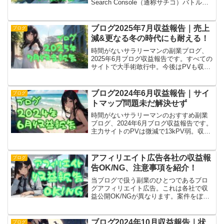
Search Console（通称サチコ）バトル完
結編の予定。プラグイン「XML Sitemap
Generator for Google」の不具合っぽい。
ブログ2025年7月収益報告｜売上
ブログ
減&更なる冬の時代にも耐える！
時間がないサラリーマンの副業ブログ、
2025年6月ブログ収益報告です。すべての
サイトで大手術敢行中。今後はPVも収益
も大幅に下がり、約1年は冬が続く予感。
その先に待つ春を信じて、体調崩さない
程度にコツコツ進めます。……本当に復
ブログ2024年6月収益報告｜サイ
ブログ
活できるの？
トマップ問題未だ解決せず
時間がないサラリーマンのおすすめ副業
ブログ、2024年6月ブログ収益報告です。
主力サイトのPVは微減で13kPV弱。収益
は今月もグーグルアドセンスの1,296円
（正確な数字）のみ。残念ながらインデ
ックス問題はいまだ解決せずです！
アフィリエイト広告各社の収益報
ブログ
告OK/NG、注意事項を紹介！
当ブログで扱う副業のひとつであるブロ
グアフィリエイト広告。これは各社で収
益公開OK/NGが異なります。案件をぼか
さないとダメとか、金額をはっきり書い
ちゃダメとか、逆にはっきり書けとか。
これらをわかりやすく解説したサイトの
ブログ2024年10月収益報告｜状
ブログ