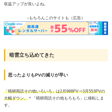
収益アップが良いよね。
↓もちろんこのサイトも（広告）
暗雲立ち込めてきた
思ったよりもPVの減りが早い
「晴耕雨読その他いろいろ」は2月988PV⇒3月553PVの
大幅ダウン。
＊「晴耕雨読その他もろもろ」に移転しま
す。