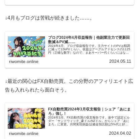
↓4月もブログは苦戦が続きました……。
ブログ2024年4月収益報告｜他副業注力で更新回
数減＆PV減……
2024年4月、ブログ収益報告です。主力サイトのPVは順調
に減って12kPVくらい。収益はグーグルアドセンスの1125
円（正確な数字）なので、まあサーバー代くらいにはなり
ます。赤字になる前に、他副業を軌道に乗せて回復を狙い
ます！
2024.05.11
riwomite.online
↓最近の関心はFX自動売買。この分野のアフィリエイト広
告も入れられたら面白そう。
FX自動売買2024年3月収支報告｜シェア「あにま
ろ」強し！
2024年3月、FX自動売買の収支報告です。途中で認定ビル
ダー「サンドウィッチ_豪ドル/NZドル」からシェア「あに
まろ」に変更。月間実現損益/証拠金預託額は5%代と好調
です。1か月丸々の成果が楽しみな一方、豪ドル/NZドルの
相場が気になる。
2024.04.02
riwomite.online