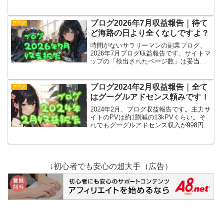
はちょっと増えたけどまだまだ誤差。サ
イトマップがなぜか認識されていなかっ
たっぽくて、これを修正したので来月が
ブログ2026年7月収益報告｜待て
ブログ
楽しみですよ！
ど海路の日より全くなしですよ？
時間がないサラリーマンの副業ブログ、
2026年7月ブログ収益報告です。サイトマ
ップの「検出されたページ数」は妥当な
値なんだけど、「最終読み込み日時」が
古いまま。ここに問題があるという観点
で見直し続行。……価値が低いわけでは
ブログ2024年2月収益報告｜全て
ブログ
ないと思いたい。
はグーグルアドセンス頼みです！
2024年2月、ブログ収益報告です。主力サ
イトのPVは約1割減の13kPVくらい。そ
れでもグーグルアドセンス収入が998円
（正確な数字）なのでまだちょっと黒
字。このままグーグル先生頼みを続け
て、そのあいだに他収入を増やしたい！
↓初心者でも安心の超大手（広告）