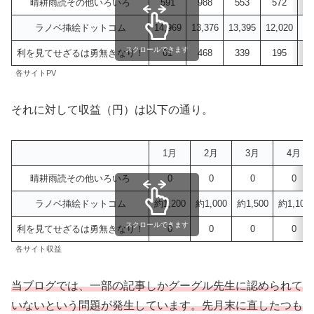
晴耕雨読その他いろいろ
591
988
553
572
6
ラノベ挿絵ドットコム
14,969
13,376
13,395
12,020
13
スクロールできます
利を見てせざるは勇無きなり！
61
468
339
195
2
各サイトPV
それに対して収益（円）は以下の通り。
1月
2月
3月
4月
晴耕雨読その他いろいろ
0
0
0
0
ラノベ挿絵ドットコム
約1,200
約1,000
約1,500
約1,100
スクロールできます
利を見てせざるは勇無きなり！
0
0
0
0
各サイト収益
当ブログでは、一部の記事しかグーグル先生に認められて
いないという問題が発生しています。
先月末に直したつも