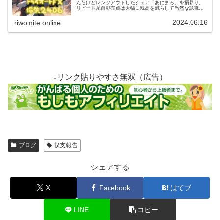
んだけどレンジアウトしたシェア「あにまろ」を損切り。
リピート系自動売買は大幅に残高を減らして当然な認識で
稼働させるものっぽい。シェア「ながえもん」を動かしつ
つ、次回レンジアウトに備える！
2024.06.16
riwomite.online
↓リンク貼りやすさ無双（広告）
ブログ
収支報告
シェアする
X
Facebook
はてブ
LINE
コピー