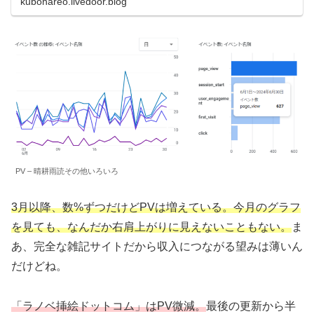
kubohareo.livedoor.blog
PV – 晴耕雨読その他いろいろ
3月以降、数%ずつだけどPVは増えている。今月のグラフ
を見ても、なんだか右肩上がりに見えないこともない。
ま
あ、完全な雑記サイトだから収入につながる望みは薄いん
だけどね。
「ラノベ挿絵ドットコム」はPV微減。
最後の更新から半