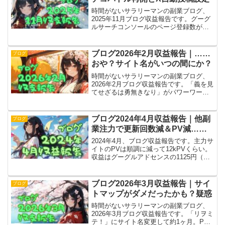
時間がないサラリーマンの副業ブログ、
2025年11月ブログ収益報告です。グーグ
ルサーチコンソールのページ登録数が少
ないって事実が判明し、サチコバトル再
開。地道努力はAutopost for Xで自動投稿
設定に挑戦。結局手動に戻ったけど。
ブログ2026年2月収益報告｜……
ブログ
おや？サイト名がいつの間にか？
時間がないサラリーマンの副業ブログ、
2026年2月ブログ収益報告です。「義を見
てせざるは勇無きなり」がパワーワード
過ぎて当サイトを検索しても出てこな
い。ということで奥の手、サイト名変更
です。今日からこのサイトは「リヲミ
ブログ2024年4月収益報告｜他副
ブログ
テ！」になりました。
業注力で更新回数減＆PV減……
2024年4月、ブログ収益報告です。主力サ
イトのPVは順調に減って12kPVくらい。
収益はグーグルアドセンスの1125円（正
確な数字）なので、まあサーバー代くら
いにはなります。赤字になる前に、他副
業を軌道に乗せて回復を狙います！
ブログ2026年3月収益報告｜サイ
ブログ
トマップがダメだったかも？疑惑
時間がないサラリーマンの副業ブログ、
2026年3月ブログ収益報告です。「リヲミ
テ！」にサイト名変更して約1ヶ月。PV