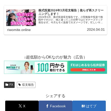
株式投資2024年3月収支報告｜焦らず再スクリー
ニングします！
2024年3月、株式投資収支報告です。小型株集中投資で挑
戦中ですけど、他と違ってこの分野ではビギナーズラック
発生せず。今月もモイ急落で大ダメージです。忙しいサラ
リーマン副業に、っていうか僕に不向き……？いいや！ま
だだ！まだ終わらんのだよ！
2024.04.01
riwomite.online
↓超低額からOKなのが魅力（広告）
FX
収支報告
シェアする
X
Facebook
はてブ