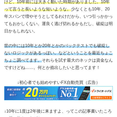
けど、10年前には大きく動いた時期がありました。10年
って言うと長いような短いような。
少なくとも10年、20
年スパンで増やそうとしてるわけだから、いつ引っかかっ
てもおかしくない。運良く逃げ切れるかもだし、破綻は明
日かもしれない。
世の中には10年とか20年とかのバックテストでも破綻し
ないロジックがあるっぽい。などということを最近ちょこ
ちょこ調べてます。
それらを試す最大のネックは資金なん
ですけどね……。何とか捻出したいと思ってます！
↓初心者でも始めやすいFX自動売買（広告）
↓10年に1度は2年後に来ますよ、ってこの記事書いたころ