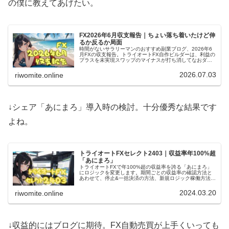
の僕に教えてあげたい。
FX2026年6月収支報告｜ちょい落ち着いたけど伸
るか反るか局面
時間がないサラリーマンのおすすめ副業ブログ、2026年6
月FXの収支報告。トライオートFX自作ビルダーは、利益の
プラスを未実現スワップのマイナスが打ち消してなおダメ
ージ与えてくる。これはもう最初に恐れた10年に一度の大
転換期だよね。
2026.07.03
riwomite.online
↓シェア「あにまろ」導入時の検討。十分優秀な結果です
よね。
トライオートFXセレクト2403｜収益率年100%超
「あにまろ」
トライオートFXで年100%超の収益率を誇る「あにまろ」
にロジックを変更します。期間ごとの収益率の確認方法と
あわせて、停止&一括決済の方法、新規ロジック稼働方法を
紹介。忙しいサラリーマン副業ぴったりなFX自動売買にま
すます期待が高まります！
2024.03.20
riwomite.online
↓収益的にはブログに期待。FX自動売買が上手くいっても