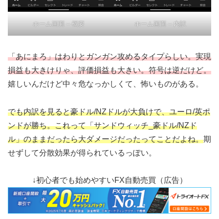
ホーム画面 – 概要
ホーム画面 – 内訳
「あにまろ」はわりとガンガン攻めるタイプらしい。実現
損益も大きけりゃ、評価損益も大きい。符号は逆だけど。
嬉しいんだけど中々危なっかしくて、怖いものがある。
でも内訳を見ると豪ドル/NZドルが大負けで、ユーロ/英ポ
ンドが勝ち。これって「サンドウィッチ_豪ドル/NZド
ル」のままだったら大ダメージだったってことだよね。
期
せずして分散効果が得られているっぽい。
↓初心者でも始めやすいFX自動売買（広告）