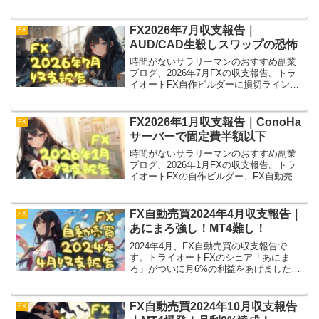
FX自動売買MT4はFXTFで稼働中の
「SideWinder」が辛勝。10月はDMM FX
の裁量決済で大敗です。
FX2026年7月収支報告｜
FX
AUD/CAD生殺しスワップの恐怖
時間がないサラリーマンのおすすめ副業
ブログ、2026年7月FXの収支報告。トラ
イオートFX自作ビルダーに損切ラインを
設定。それでもスワップが痛いので「有
効証拠金」でも縛ります。MATSUI FXの
AUD/NZDは損切りを実行。
FX2026年1月収支報告｜ConoHa
FX
サーバーで固定費半額以下
時間がないサラリーマンのおすすめ副業
ブログ、2026年1月FXの収支報告。トラ
イオートFXの自作ビルダー、FX自動売買
のMT4ともにプラスです。サーバーは
ConoHaに変更して、固定費を半額以下に
削減。すでに半月動かして利益を出して
FX自動売買2024年4月収支報告｜
FX
います！
あにまろ強し！MT4難し！
2024年4月、FX自動売買の収支報告で
す。トライオートFXのシェア「あにま
ろ」がついに月6%の利益をあげました、
……けど価格変動がジェットコースター
で怖い。MT4のEAは難しすぎて半月で
5,000円のマイナス。ここから勉強して頑
FX自動売買2024年10月収支報告
FX
張ります！