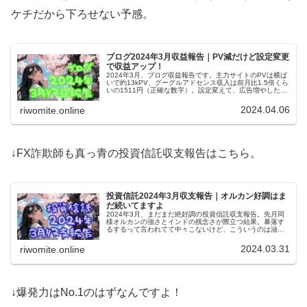
ケチだから下ろせない予感。
ブログ2024年3月収益報告｜PV減だけど設定変更
で収益アップ！
2024年3月、ブログ収益報告です。主力サイトのPVは横ば
いで約13kPV、グーグルアドセンス収入は前月比1.5倍くら
いの1511円（正確な数字）。設定変えて、広告増やした結
果の収益アップは、PV減に拍車をかける可能性がある諸刃
の剣です。
2024.04.06
riwomite.online
↓FX詐欺師も真っ青の投資信託収支報告はこちら。
投資信託2024年3月収支報告｜オルカン好調はま
だ続いてますよ
2024年3月、まだまだ絶好調の投資信託収支報告。先月同
様オルカンの強さとインドの残念さが際立つ結果。暴落す
るするって言われてて中々こないけど、こういうのは油断
したころに来そう。コロナショックと同じく、ザキヤマ式
で黙々と積み立てる予定！
2024.03.31
riwomite.online
↓爆発力はNo.1のはずなんですよ！