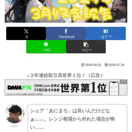
X
Facebook
はてブ
LINE
コピー
2024.04.02
2026.07.26
↓３年連続取引高世界１位！（広告）
シェア「あにまろ」は良いんだけどな
ぁ……。レンジ相場から外れた場合が怖
パパ
い……