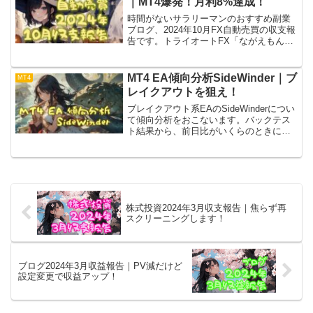
｜MT4爆発！月利8%達成！
時間がないサラリーマンのおすすめ副業
ブログ、2024年10月FX自動売買の収支報
告です。トライオートFX「ながえもん」
は停滞期から抜け出せないながらも、1%
の利益をあげてくれました。MT4は2か月
連続勝利！月利8%越えの大活躍です！
MT4 EA傾向分析SideWinder｜ブ
MT4
レイクアウトを狙え！
ブレイクアウト系EAのSideWinderについ
て傾向分析をおこないます。バックテス
ト結果から、前日比がいくらのときに利
益を出しているのかチェック。直近不調
なことがよくわかった。ブレイクアウト
してくれるその日までもうしばらく耐え
てみせます！
株式投資2024年3月収支報告｜焦らず再
スクリーニングします！
ブログ2024年3月収益報告｜PV減だけど
設定変更で収益アップ！