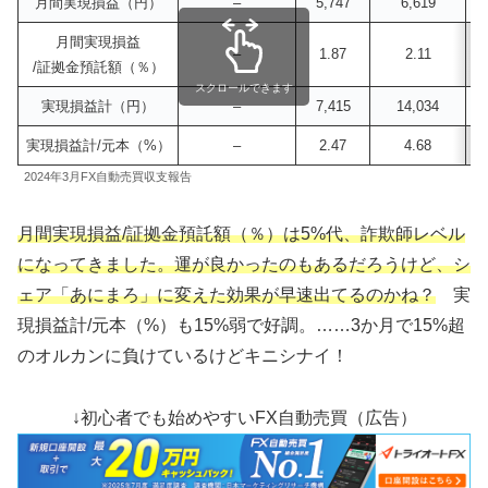
月間実現損益（円）
–
5,747
6,619
1
月間実現損益
–
1.87
2.11
/証拠金預託額（％）
スクロールできます
実現損益計（円）
–
7,415
14,034
2
実現損益計/元本（%）
–
2.47
4.68
2024年3月FX自動売買収支報告
月間実現損益/証拠金預託額（％）は5%代、詐欺師レベル
になってきました。運が良かったのもあるだろうけど、シ
ェア「あにまろ」に変えた効果が早速出てるのかね？
実
現損益計/元本（%）も15%弱で好調。……3か月で15%超
のオルカンに負けているけどキニシナイ！
↓初心者でも始めやすいFX自動売買（広告）