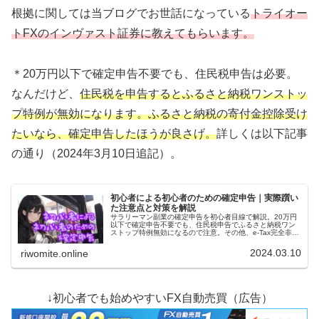
根拠に関しては当ブログでお世話になっている
トライオー
トFXのインヴァスト証券に教えてもらいます。
＊20万円以下で確定申告不要でも、住民税申告は必要。
なんだけど、
住民税を申告するとふるさと納税ワンストッ
プ特例が無効になります。ふるさと納税の寄付金控除受け
たいなら、確定申告したほうが良さげ。
詳しくは以下記事
の通り（2024年3月10日追記）。
初心者による初心者のための確定申告｜実際躓い
た注意点と対策を解説
サラリーマン副業の確定申告を初心者目線で解説。20万円
以下で確定申告不要でも、住民税申告でふるさと納税ワン
ストップ特例無効になるので注意。その他、e-Tax完全非対
応アプリ、個人事業主用アプリ、e-Tax作成書類選択など注
意点多数あります。
2024.03.10
riwomite.online
↓初心者でも始めやすいFX自動売買（広告）