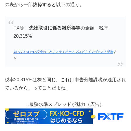
の表から一部抜粋すると以下の通り。
FX等
先物取引に係る雑所得等
の金額 税率
20.315%
知っておきたい税金のこと｜トライオートブログ｜インヴァスト証券
よ
り
税率20.315%は株と同じ。これは申告分離課税が適用され
ているから、ってことだよね。
↓最狭水準スプレッドが魅力（広告）