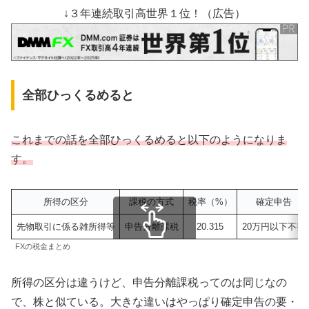
↓３年連続取引高世界１位！（広告）
全部ひっくるめると
これまでの話を全部ひっくるめると以下のようになりま
す。
所得の区分
課税の方式
税率（%）
確定申告
先物取引に係る雑所得等
申告分離課税
20.315
20万円以下不要
FXの税金まとめ
スクロールできます
所得の区分は違うけど、申告分離課税ってのは同じなの
で、株と似ている。大きな違いはやっぱり確定申告の要・