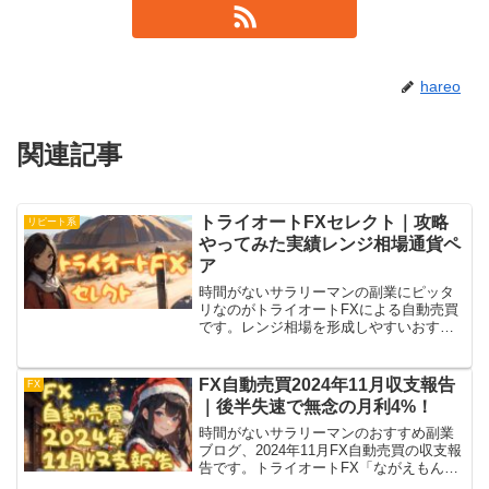
hareo
関連記事
トライオートFXセレクト｜攻略
リピート系
やってみた実績レンジ相場通貨ペ
ア
時間がないサラリーマンの副業にピッタ
リなのがトライオートFXによる自動売買
です。レンジ相場を形成しやすいおすす
め通貨ペアAUD/NZDで、取引ルールを選
ぶ概要を示しつつ併せてリスクも確認。
この条件で攻略やってみた実績を示して
FX自動売買2024年11月収支報告
FX
いきます！
｜後半失速で無念の月利4%！
時間がないサラリーマンのおすすめ副業
ブログ、2024年11月FX自動売買の収支報
告です。トライオートFX「ながえもん」
は着実に稼ぎ月利1%。MT4は月利4%で3