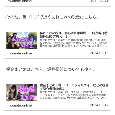
2024.02.11
riwomite.online
↓その他、当ブログで扱うあれこれの税金はこちら。
あれこれの税金｜初心者目線解説、一時所得は特
別控除50万円あり！
当ブログで扱う副業のうち競馬他の税金について初心者目
線で解説。一時所得には特別控除50万円があって、税率計
算のために総所得額を計算するさい2分の1にして計算する
という特別ルールがあります。ポイントも使い道によって
は一時所得扱いですよ。
2024.02.12
riwomite.online
↓税金まとめはこちら。通算損益についても少々。
税金まとめ｜株、FX、アフィリエイトなどの税金
を初心者目線解説！
当ブログで扱う副業、株（投資信託、株式投資）、FX、ア
フィリエイト（ブログ）などの税金に関する初心者目線解
説まとめ。株はNISA口座or特定口座源泉徴収ありなら何も
しなくてOK。他は20万円超で確定申告、20万円以下で住
民税申告が必要。
2024.02.12
riwomite.online