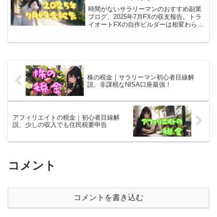
時間がないサラリーマンのおすすめ副業
ブログ、2025年7月FXの収支報告。トラ
イオートFXの自作ビルダーは相変わらず
安定好調。FX自動売買MT4はFXTFで
「SideWinder」が約4.3%、DMM FXの裁
量決済もちょいプラス。
株の税金｜サラリーマン初心者目線解
説、非課税なNISA口座最強！
アフィリエイトの税金｜初心者目線解
説、少しの収入でも住民税要申告
コメント
コメントを書き込む