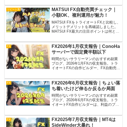
か月プラス達成も、円高に強いEAを知ら
ないという課題が浮き彫りに。来年の宿
MATSUI FX自動売買チェック｜
リピート系
題。
小額OK、複利運用が魅力！
MATSUI FXをトライオートFXと比較し、
メリットデメリットを再確認しました。
MATSUI FX最大の注目ポイントは何と言
っても小額OKなところ。一例として現在
の運用状況をチェックして、意図した自
動売買設定からズレていないかを確認。
FX2026年1月収支報告｜ConoHa
FX
サーバーで固定費半額以下
時間がないサラリーマンのおすすめ副業
ブログ、2026年1月FXの収支報告。トラ
イオートFXの自作ビルダー、FX自動売買
のMT4ともにプラスです。サーバーは
ConoHaに変更して、固定費を半額以下に
削減。すでに半月動かして利益を出して
FX2026年6月収支報告｜ちょい落
FX
います！
ち着いたけど伸るか反るか局面
時間がないサラリーマンのおすすめ副業
ブログ、2026年6月FXの収支報告。トラ
イオートFX自作ビルダーは、利益のプラ
スを未実現スワップのマイナスが打ち消
してなおダメージ与えてくる。これはも
う最初に恐れた10年に一度の大転換期だ
FX2025年7月収支報告｜MT4は
FX
よね。
SideWinder大暴れ！