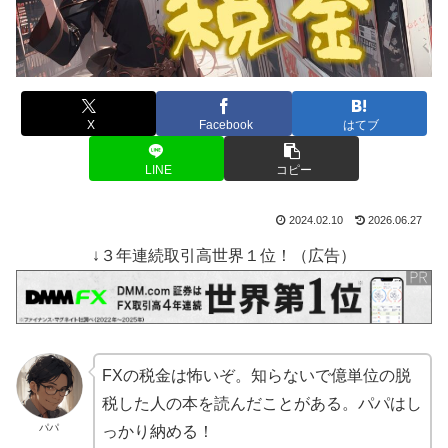
X
Facebook
はてブ
LINE
コピー
2024.02.10
2026.06.27
↓３年連続取引高世界１位！（広告）
FXの税金は怖いぞ。知らないで億単位の脱
税した人の本を読んだことがある。パパはし
パパ
っかり納める！