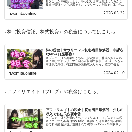
針をしっかり確認します。やっぱり山崎元流ほったらかし
投資が最強という結果です。サラリーマン副業2年目、色々
手を出したリアル収支を見て踏み台にしていただければあ
りがたい。
2026.03.22
riwomite.online
↓株（投資信託、株式投資）の税金についてはこちら。
株の税金｜サラリーマン初心者目線解説、非課税
なNISA口座最強！
当ブログで扱う副業のうち株（投資信託、株式投資）の税
金に関してサラリーマン初心者目線で解説。NISA口座なら
非課税で最強。特定口座源泉徴収ありなら、確定申告も住
民税申告も不要（詳細は要問い合わせ）。他の口座は確定
申告or住民税申告が必要。
2024.02.10
riwomite.online
↓アフィリエイト（ブログ）の税金はこちら。
アフィリエイトの税金｜初心者目線解説、少しの
収入でも住民税要申告
当ブログで扱う副業のうちアフィリエイト（ブログ）の税
金について初心者目線で解説。所得区分は事業所得or雑所
得であり総合課税が適用されて税率5～45%（平均的サラリ
ーマンで20%）。20万円以下なら確定申告が不要だけど、
住民税申告忘れに注意！