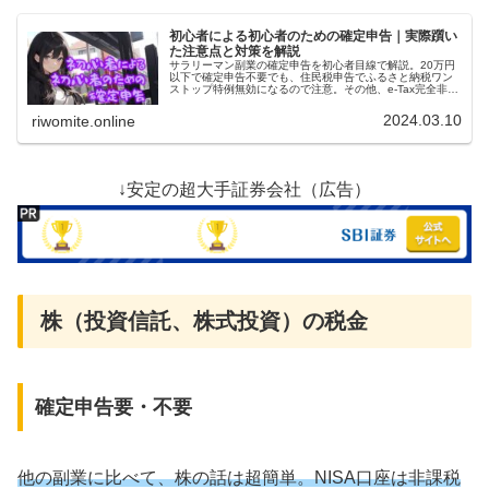
初心者による初心者のための確定申告｜実際躓い
た注意点と対策を解説
サラリーマン副業の確定申告を初心者目線で解説。20万円
以下で確定申告不要でも、住民税申告でふるさと納税ワン
ストップ特例無効になるので注意。その他、e-Tax完全非対
応アプリ、個人事業主用アプリ、e-Tax作成書類選択など注
意点多数あります。
2024.03.10
riwomite.online
↓安定の超大手証券会社（広告）
株（投資信託、株式投資）の税金
確定申告要・不要
他の副業に比べて、株の話は超簡単。NISA口座は非課税