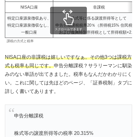
NISA口座
非課税
特定口座源泉徴収あり、
株式等に係る譲渡所得等として
特定口座源泉徴収なし、
申告分離課税税率20％（所得税15% 住民税5
スクロールできます
一般口座
および復興特別所得税として所得税額×2.1
課税の方式と税率
NISA口座の非課税は嬉しいですなぁ。その他3つは課税方
式も税率も同じです。
申告分離課税？サラリーマンに馴染
みのない単語が出てきました。税率もなんだかわかりにく
い。これに関しては先ほどのページ、「証券税制」タブに
詳しく書いてあります。
申告分離課税
株式等の譲渡所得等の税率 20.315%