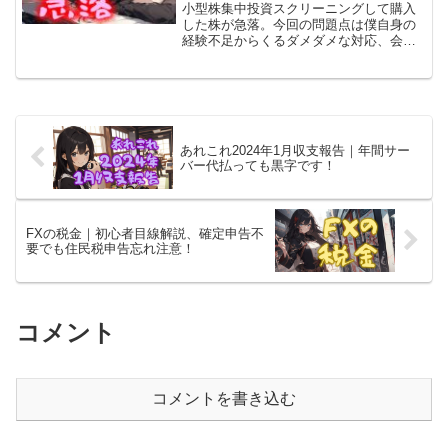
小型株集中投資スクリーニングして購入
した株が急落。今回の問題点は僕自身の
経験不足からくるダメダメな対応、会社
方針に対する理解不足、業績の軽視だっ
たと思っています。スクリーニングの結
果該当なし、ってのもアリだったかと。
高い勉強代でした！
あれこれ2024年1月収支報告｜年間サー
バー代払っても黒字です！
FXの税金｜初心者目線解説、確定申告不
要でも住民税申告忘れ注意！
コメント
コメントを書き込む