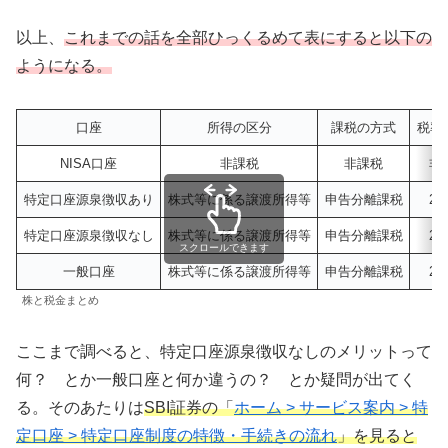
以上、
これまでの話を全部ひっくるめて表にすると以下の
ようになる。
口座
所得の区分
課税の方式
税率
NISA口座
非課税
非課税
非
特定口座源泉徴収あり
株式等に係る譲渡所得等
申告分離課税
20
特定口座源泉徴収なし
株式等に係る譲渡所得等
申告分離課税
20
スクロールできます
一般口座
株式等に係る譲渡所得等
申告分離課税
20
株と税金まとめ
ここまで調べると、特定口座源泉徴収なしのメリットって
何？ とか一般口座と何か違うの？ とか疑問が出てく
る。そのあたりは
SBI証券の「
ホーム > サービス案内 > 特
定口座 > 特定口座制度の特徴・手続きの流れ
」を見ると