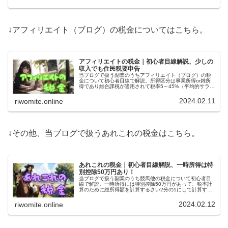
↓アフィリエイト（ブログ）の税金についてはこちら。
アフィリエイトの税金｜初心者目線解説、少しの
収入でも住民税要申告
当ブログで扱う副業のうちアフィリエイト（ブログ）の税
金について初心者目線で解説。所得区分は事業所得or雑所
得であり総合課税が適用されて税率5～45%（平均的サラリ
ーマンで20%）。20万円以下なら確定申告が不要だけど、
住民税申告忘れに注意！
2024.02.11
riwomite.online
↓その他、当ブログで扱うあれこれの税金はこちら。
あれこれの税金｜初心者目線解説、一時所得は特
別控除50万円あり！
当ブログで扱う副業のうち競馬他の税金について初心者目
線で解説。一時所得には特別控除50万円があって、税率計
算のために総所得額を計算するさい2分の1にして計算する
という特別ルールがあります。ポイントも使い道によって
は一時所得扱いですよ。
2024.02.12
riwomite.online