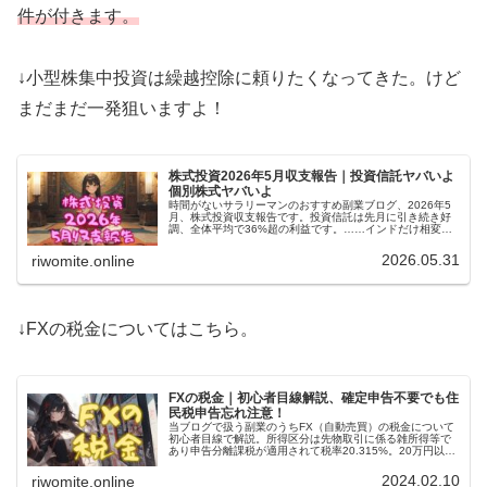
件が付きます。
↓小型株集中投資は繰越控除に頼りたくなってきた。けど
まだまだ一発狙いますよ！
株式投資2026年5月収支報告｜投資信託ヤバいよ
個別株式ヤバいよ
時間がないサラリーマンのおすすめ副業ブログ、2026年5
月、株式投資収支報告です。投資信託は先月に引き続き好
調、全体平均で36%超の利益です。……インドだけ相変わ
らず不調。個別株式はスマートドライブがいつまでたって
も価格戻りません！
2026.05.31
riwomite.online
↓FXの税金についてはこちら。
FXの税金｜初心者目線解説、確定申告不要でも住
民税申告忘れ注意！
当ブログで扱う副業のうちFX（自動売買）の税金について
初心者目線で解説。所得区分は先物取引に係る雑所得等で
あり申告分離課税が適用されて税率20.315%。20万円以下
の利益なら確定申告が不要だけど、その場合住民税の申告
が必要！要注意！
2024.02.10
riwomite.online