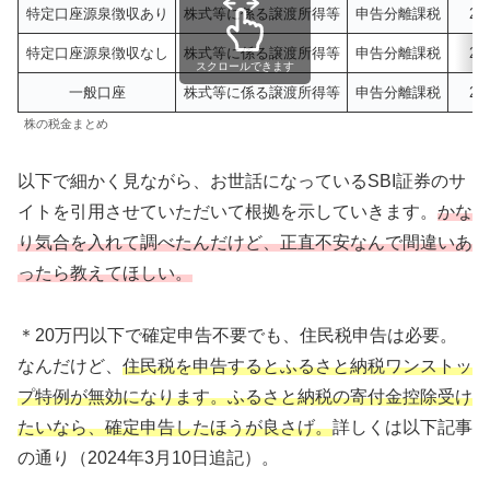
特定口座源泉徴収あり
株式等に係る譲渡所得等
申告分離課税
20
特定口座源泉徴収なし
株式等に係る譲渡所得等
申告分離課税
20
スクロールできます
一般口座
株式等に係る譲渡所得等
申告分離課税
20
株の税金まとめ
以下で細かく見ながら、お世話になっているSBI証券のサ
イトを引用させていただいて根拠を示していきます。
かな
り気合を入れて調べたんだけど、正直不安なんで間違いあ
ったら教えてほしい。
＊20万円以下で確定申告不要でも、住民税申告は必要。
なんだけど、
住民税を申告するとふるさと納税ワンストッ
プ特例が無効になります。ふるさと納税の寄付金控除受け
たいなら、確定申告したほうが良さげ。
詳しくは以下記事
の通り（2024年3月10日追記）。