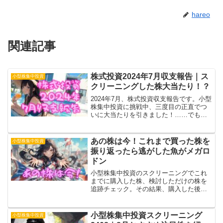
hareo
関連記事
株式投資2024年7月収支報告｜ス
小型株集中投資
クリーニングした株大当たり！？
2024年7月、株式投資収支報告です。小型
株集中投資に挑戦中、三度目の正直でつ
いに大当たりを引きました！……でも指
値注文に失敗して買えてなくて、大きく
利を逃す残念な結果に。方向性は間違っ
てないっぽいので、あとは勉強あるのみ
あの株は今！これまで買った株を
小型株集中投資
です！
振り返ったら逃がした魚がメガロ
ドン
小型株集中投資のスクリーニングでこれ
までに購入した株、検討しただけの株を
追跡チェック。その結果、購入した後イ
マイチと思って売却した株の2/3が爆上が
りしてました。検討しただけの株を含め
ても全体成績としてはプラス。これを励
小型株集中投資スクリーニング
小型株集中投資
みに頑張ります！