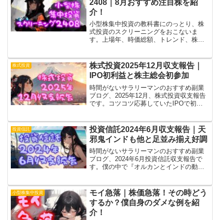
2408｜8月おすすめ注目株を紹
介！
小型株集中投資の教科書にのっとり、株
式投資のスクリーニングをおこないま
す。上場年、時価総額、トレンド、株
主、商品、社長、社員①、社員②それぞ
れの条件で候補を洗い出し、個別チェッ
クで詳細確認。損失拡大中のリベルタ
株式投資2025年12月収支報告｜
株式投資
（4935）をキープで決定！
IPO初利益と株主総会初参加
時間がないサラリーマンのおすすめ副業
ブログ、2025年12月、株式投資収支報告
です。コツコツ応募していたIPOで初当
選⇒初利益達成！「スマートドライブ」
のマイナスの方が大きいけど、素直に初
当選は嬉しい。その他株主総会にも行っ
投資信託2024年6月収支報告｜天
投資信託
てきましたよ！
邪鬼インドも他と足並み揃え好調
時間がないサラリーマンのおすすめ副業
ブログ、2024年6月投資信託収支報告で
す。僕の中で『オルカンとインドの動き
が逆なんじゃないの説』があったんです
けど、今月はそろって好調。いっぽうの
新興国安定説は健在です。……損益がイ
モイ急落｜株価急落！その時どう
小型株集中投資
マイチですけど。
するか？僕自身のダメな例を紹
介！