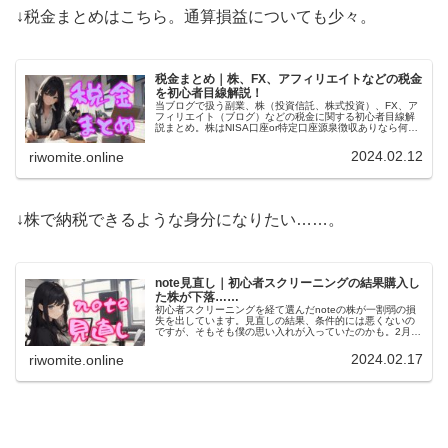
↓税金まとめはこちら。通算損益についても少々。
税金まとめ｜株、FX、アフィリエイトなどの税金
を初心者目線解説！
当ブログで扱う副業、株（投資信託、株式投資）、FX、ア
フィリエイト（ブログ）などの税金に関する初心者目線解
説まとめ。株はNISA口座or特定口座源泉徴収ありなら何も
しなくてOK。他は20万円超で確定申告、20万円以下で住
民税申告が必要。
2024.02.12
riwomite.online
↓株で納税できるような身分になりたい……。
note見直し｜初心者スクリーニングの結果購入し
た株が下落……
初心者スクリーニングを経て選んだnoteの株が一割弱の損
失を出しています。見直しの結果、条件的には悪くないの
ですが、そもそも僕の思い入れが入っていたのかも。2月末
の株主総会まで様子を見て20%下がったら損切り、マイナ
スなら乗り換え検討の予定。
2024.02.17
riwomite.online