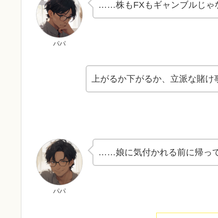
……株もFXもギャンブルじゃ
パパ
上がるか下がるか、立派な賭け
……娘に気付かれる前に帰っ
パパ