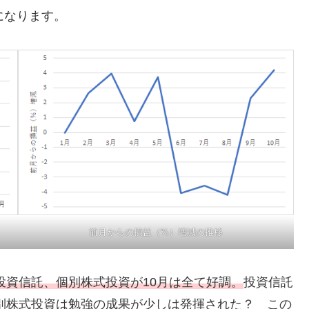
になります。
前月からの損益（%）増減の推移
投資信託、個別株式投資が10月は全て好調。
投資信託
別株式投資は勉強の成果が少しは発揮された？ この