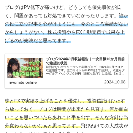
ブログはPV低下が痛いけど、どうしても優先順位が低
く、問題があっても対処できていなかったりします。
誰か
の役に立つ記事を心がけようにも、今のところ実績がない
からしょうがない。株式投資やらFX自動売買で成果を上
げるのが先決だと思ってます。
ブログ2024年9月収益報告｜一次目標10か月目前
で絶望的状況
時間がないサラリーマンの副業ブログ、2024年9月ブログ
収益報告です。主力サイトが7kPV弱まで減少し、収益もグ
ーグルアドセンスの919円（正確な数字）に激減。1次目標
の10か月を目前にして絶望的状況ですけど、他のお金儲け
を優先します！
2024.10.08
riwomite.online
株とFXで実績を上げることを優先し、投資信託はひたす
ら放っておく、ブログは時間が出来たら見直す、何か面白
いことを思いついたらあれこれ手を出す。そんな方針は当
分変わらないかなぁと思ってます。
飛びぬけての大成功が