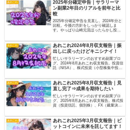
2025年分確定申告｜サラリーマ
あれこれ
ン副業2年目のリアルを前年と比
較
2025年分確定申告を見直し、2024年分と
比較。今後の方針をしっかり確認しま
す。やっぱり山崎元流ほったらかし投資
が最強という結果です。サラリーマン副
業2年目、色々手を出したリアル収支を見
て踏み台にしていただければありがた
あれこれ2024年8月収支報告｜振
あれこれ
い。
出しに戻ったけどキニシナイ！
忙しいサラリーマンのおすすめ副業ブロ
グ、2024年8月あれこれ収支報告。投資信
託（NISA）、株式投資（小型株集中投
資）、FX自動売買（トライオート、
MT4）、ブログ（アフィリエイト）、あ
れこれ（暗号通貨とか）合計で振出しに
あれこれ2025年8月収支報告｜見
あれこれ
戻りました！
直し完了⇒成果を期待したい
忙しいサラリーマンのおすすめ副業ブロ
グ、2025年8月あれこれ収支報告。株式投
資（投資信託、個別株）、FX（裁量決
済、トライオート、MT4）、ブログ（ア
フィリエイト）、あれこれ（暗号通貨、
電子書籍とか）含めてプラス⇒更なる成
あれこれ2025年3月収支報告｜ビ
あれこれ
果に期待。
ットコインに未来を託してます！