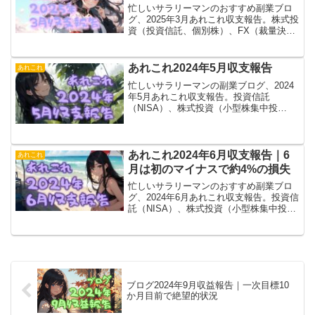
忙しいサラリーマンのおすすめ副業ブロ
グ、2025年3月あれこれ収支報告。株式投
資（投資信託、個別株）、FX（裁量決
済、トライオート、MT4）、ブログ（ア
フィリエイト）、あれこれ（暗号通貨、
電子書籍とか）全部ひっくるめてマイナ
あれこれ2024年5月収支報告
あれこれ
ス拡大……。
忙しいサラリーマンの副業ブログ、2024
年5月あれこれ収支報告。投資信託
（NISA）、株式投資（小型株集中投
資）、FX自動売買（トライオート、
MT4）、ブログ（アフィリエイト）、あ
れこれ（暗号通貨とか）全部で4万円弱の
黒字です。
あれこれ2024年6月収支報告｜6
あれこれ
月は初のマイナスで約4%の損失
忙しいサラリーマンのおすすめ副業ブロ
グ、2024年6月あれこれ収支報告。投資信
託（NISA）、株式投資（小型株集中投
資）、FX自動売買（トライオート、
MT4）、ブログ（アフィリエイト）、あ
れこれ（暗号通貨とか）全部合わせても
初のマイナス！
ブログ2024年9月収益報告｜一次目標10
か月目前で絶望的状況