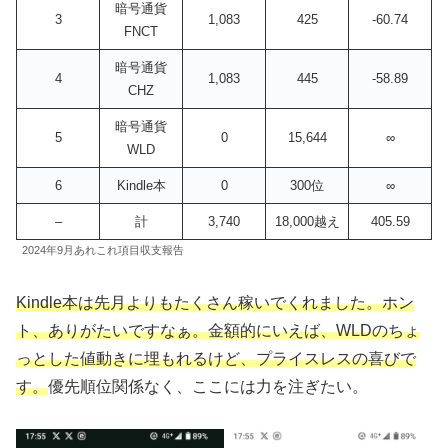
暗号通貨
3
1,083
425
-60.74
FNCT
暗号通貨
4
1,083
445
-58.89
CHZ
暗号通貨
5
0
15,644
∞
WLD
6
Kindle本
0
300位
∞
–
計
3,740
18,000越え
405.59
2024年9月あれこれ項目収支報告
Kindle本は先月よりもたくさん稼いでくれました。ホン
ト、ありがたいですなぁ。金額的にいえば、WLDのちょ
っとした値動きに埋もれるけど、プライスレスの喜びで
す。
優先順位関係なく、ここには力を注ぎたい。