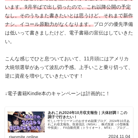
います。9月半ばで出し切ったので、これ以降公開の予定
なし。そのうちまた書きたいとは思うけど、それまで新作
ナシ、イコール原動力がなくなります。
ブログの優先準備
は低いって書きましたけど、電子書籍の宣伝はしていきた
い。
こんな感じでひと息ついておいて、11月頭にはアメリカ
大統領選挙があって波乱の予感。上手いこと乗り切って、
逆に資産を増やしていきたいです！
↓電子書籍Kindle本のキャンペーンは計画的に！
あれこれ2024年10月収支報告｜大体好調！この
調子で行きたい！
忙しいサラリーマンのおすすめ副業ブログ、2024年10月あ
れこれ収支報告。投資信託（NISA）、株式投資（小型株集
中投資）、FX自動売買（トライオート、MT4）、ブログ
（アフィリエイト）、あれこれ（暗号通貨とか）ひっくる
めて大体好調でした！
2024.11.04
riwomite.online