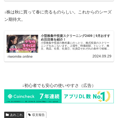
↓株は秋に買って春に売るものらしい。これからのシーズ
ン期待大。
小型株集中投資スクリーニング2409｜9月おすす
め注目株を紹介！
小型株集中投資の教科書にのっとり、株式投資のスクリー
ニングをおこないます。上場年、時価総額、トレンド、株
主、商品、社長、社員①、社員②それぞれの条件で候補を
洗い出し、個別チェックで詳細確認。検討の結果、スタメ
ン（4019）に乗り換えようかと悩み中です。
2024.09.29
riwomite.online
↓初心者でも安心の使いやすさ（広告）
あれこれ
収支報告