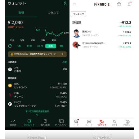
CoinCheck
FiNANCiE