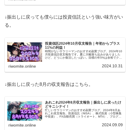
↓振出しに戻っても僕らには投資信託という強い味方がい
る。
投資信託2024年10月収支報告｜年初からプラス
11%の利益！
時間がないサラリーマンのおすすめ副業ブログ、2024年10
月投資信託収支報告です。夏に大幅落ち込みがありました
けど、どうにか復活したっぽい。目標の年5%は余裕でクリ
ア、年初から11%の利益です。今年はもう変なイベントな
しでお願いします！
2024.10.31
riwomite.online
↓振出しに戻った8月の収支報告はこちら。
あれこれ2024年8月収支報告｜振出しに戻ったけ
どキニシナイ！
忙しいサラリーマンのおすすめ副業ブログ、2024年8月あ
れこれ収支報告。投資信託（NISA）、株式投資（小型株集
中投資）、FX自動売買（トライオート、MT4）、ブログ
（アフィリエイト）、あれこれ（暗号通貨とか）合計で振
出しに戻りました！
2024.09.09
riwomite.online