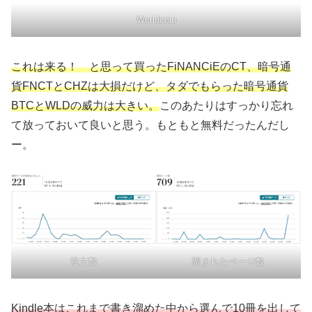
Worldcoin
これは来る！ と思って買ったFiNANCiEのCT、
暗号通
貨FNCTとCHZは大損だけど、タダでもらった暗号通貨
BTCとWLDの威力は大きい。
このあたりはすっかり忘れ
て放っておいて良いと思う。もともと無料だったんだし
ー。
読まれたページ数
注文数
Kindle本はこれまで書き溜めた中から選んで10冊を出して