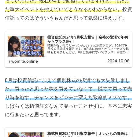
っていました。現在6%まで回復していますけど、まだま
だ重大イベントを控えていてどうなるかわからない。
投資
信託ってのはそういうもんだと思って気楽に構えます。
投資信託2024年9月収支報告｜余裕の復活で年初
からプラス6%！
時間がないサラリーマンのおすすめ副業ブログ、2024年9
月投資信託収支報告です。8月末には年初からマイナスな銘
柄もありましたけど、9月は無事にすべてプラス。目標の年
5%をクリアして6%のプラスです。この調子で順調に育っ
ていただきたい。
2024.10.06
riwomite.online
8月は投資信託に加えて個別株式の投資でも大失敗しまし
た。買ったと思った株を買えていなくて、慌てて買って売
り時を逃す。チャンスをピンチに変えた致命的ミスです。
しばらくは指値注文なんて凝ったことせずに、基本に忠実
に行きたいと思ってます。
株式投資2024年9月収支報告｜オレたちの冒険は