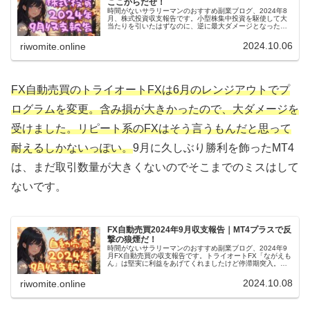
ここからだぜ！
時間がないサラリーマンのおすすめ副業ブログ、2024年8
月、株式投資収支報告です。小型株集中投資を駆使して大
当たりを引いたはずなのに、逆に最大ダメージとなった銘
柄を売却。これで三連敗確定です。すでに購入済みの銘柄
で大逆転を狙いたい！
2024.10.06
riwomite.online
FX自動売買のトライオートFXは6月のレンジアウトでプ
ログラムを変更。含み損が大きかったので、大ダメージを
受けました。リピート系のFXはそう言うもんだと思って
耐えるしかないっぽい。
9月に久しぶり勝利を飾ったMT4
は、まだ取引数量が大きくないのでそこまでのミスはして
ないです。
FX自動売買2024年9月収支報告｜MT4プラスで反
撃の狼煙だ！
時間がないサラリーマンのおすすめ副業ブログ、2024年9
月FX自動売買の収支報告です。トライオートFX「ながえも
ん」は堅実に利益をあげてくれましたけど停滞期突入。
MT4は新しい作戦が大成功！ ……と見せかけて採用した
EAが好調だった説濃厚。
2024.10.08
riwomite.online