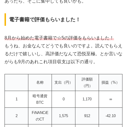
あったら、そこに集中しても良いかも。
電子書籍で評価もらいました！
8月から始めた
電子書籍で☆5の評価をもらいました！
もうね、お金なんてどうでも良いのですよ。読んでもらえ
るだけで嬉しいし、高評価だなんて恐悦至極。とか言いな
がらも9月のあれこれ項目収支は以下の通り。
評価額
名称
支出（円）
損益（%）
（円）
暗号通貨
1
0
1,170
∞
BTC
FiNANCiE
2
1,575
912
-42.10
のCT