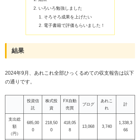
いろいろ勉強しました
そろそろ成果を上げたい
電子書籍で評価もらいました！
結果
2024年9月、あれこれ全部ひっくるめての収支報告は以下
の通りです。
投資信
株式投
FX自動
あれこ
ブログ
計
託
資
売買
れ
支出総
685,00
218,50
418,05
1,338,3
額
13,068
3,740
0
0
8
66
（円）