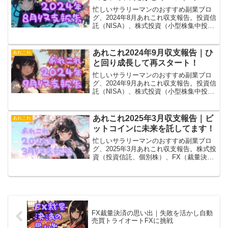
忙しいサラリーマンのおすすめ副業ブロ
グ、2024年8月あれこれ収支報告。投資信
託（NISA）、株式投資（小型株集中投
資）、FX自動売買（トライオート、
MT4）、ブログ（アフィリエイト）、あ
れこれ（暗号通貨とか）合計で振出しに
あれこれ2024年9月収支報告｜ひ
あれこれ
戻りました！
と回り成長して再スタート！
忙しいサラリーマンのおすすめ副業ブロ
グ、2024年9月あれこれ収支報告。投資信
託（NISA）、株式投資（小型株集中投
資）、FX自動売買（トライオート、
MT4）、ブログ（アフィリエイト）、あ
れこれ（暗号通貨とか）合計でプラスに
あれこれ2025年3月収支報告｜ビ
あれこれ
戻りました！
ットコインに未来を託してます！
忙しいサラリーマンのおすすめ副業ブロ
グ、2025年3月あれこれ収支報告。株式投
資（投資信託、個別株）、FX（裁量決
済、トライオート、MT4）、ブログ（ア
フィリエイト）、あれこれ（暗号通貨、
電子書籍とか）全部ひっくるめてマイナ
ス拡大……。
FX裁量決済の思い出｜失敗を活かし自動
売買トライオートFXに挑戦