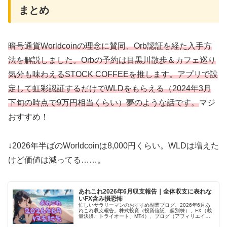
まとめ
暗号通貨Worldcoinの理念に賛同、Orb認証を経た入手方
法を解説しました。Orbの予約は目黒川散歩＆カフェ巡り
気分も味わえるSTOCK COFFEEを推します。アプリで設
定して虹彩認証するだけでWLDをもらえる（2024年3月
下旬の時点で9万円相当くらい）夢のような話です。
マジ
おすすめ！
↓2026年半ばのWorldcoinは8,000円くらい。WLDは増えた
けど価値は減ってる……。
あれこれ2026年6月収支報告｜全体収支に表れな
いFX含み損恐怖
忙しいサラリーマンのおすすめ副業ブログ、2026年6月あ
れこれ収支報告。株式投資（投資信託、個別株）、FX（裁
量決済、トライオート、MT4）、ブログ（アフィリエイ
ト）、あれこれ（暗号通貨、電子書籍とか）全部含めてプ