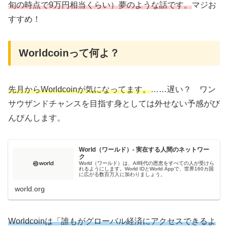
旬の時点で9万円相当くらい）夢のような話です。
マジお
すすめ！
Worldcoinって何よ？
先月からWorldcoinが気になってます。
……遅い？ ワン
サウザンドチャンスを目指す身としては外せない予感がび
んびんします。
World（ワールド）- 実在する人間のネットワー
ク
World（ワールド）は、AI時代の恩恵をすべての人が受けら
れるようにします。World IDとWorld Appで、世界160カ国
に広がる数百万人に加わりましょう。
world.org
Worldcoinは「誰もがグローバル経済にアクセスできるよ