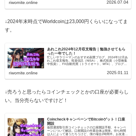
ラスだけどFX含み損怖い。
2026.07.04
riwomite.online
↓2024年末時点でWorldcoinは23,000円くらいになってま
す。
あれこれ2024年12月収支報告｜勉強させてもら
った一年でした！
忙しいサラリーマンのおすすめ副業ブログ、2024年12月あ
れこれ収支報告。投資信託（NISA）、株式投資（小型株集
中投資）、FX自動売買（トライオート、MT4）、ブログ
（アフィリエイト）、あれこれ（暗号通貨とか）勉強の一
年でした！
2025.01.11
riwomite.online
↓売ろうと思ったらコインチェックとかの口座が必要らし
い。当分売らないですけど！
CoincheckキャンペーンでBitcoinゲット！口座
開設
仮想通貨取引所コインチェックの口座開設手順、キャンペ
ーンについて解説。口座開設の作業自体は簡単。待ち時間
は人によって違うだろうけど、僕の場合2時間半。お友達紹