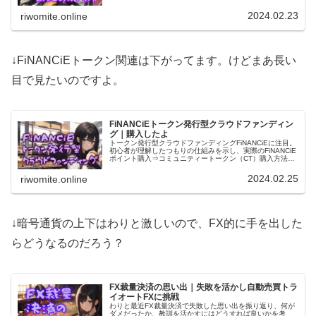
介キャンペーンは家族可で計2,500円相当のビットコインが
もらえます（期間限定）！
2024.02.23
riwomite.online
↓FiNANCiEトークン関連は下がってます。けどまあ長い
目で見たいのですよ。
FiNANCiEトークン発行型クラウドファンディン
グ｜購入したよ
トークン発行型クラウドファンディングFiNANCiEに注目。
初心者が理解したつもりの仕組みを示し、実際のFiNANCiE
ポイント購入⇒コミュニティートークン（CT）購入方法を
解説。CT購入時には端数が切り捨てられますので、細かい
人は注意！
2024.02.25
riwomite.online
↓暗号通貨の上下はわりと激しいので、FX的に手を出した
らどうなるのだろう？
FX裁量決済の思い出｜失敗を活かし自動売買トラ
イオートFXに挑戦
わりと最近FX裁量決済で失敗した思い出を振り返り、何が
ダメだったか、教訓を活かすにはどうすれば良いかを考