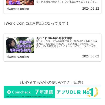
察。拘束時間の長さと、レンジ相場の考え方をトレンド相
場に持ち込んだことが敗因、やっぱりFX自動売買に取り組
むのが良さげって結論です。
2024.03.22
riwomite.online
↓World Coinにはお世話になってます！
あれこれ2024年5月収支報告
忙しいサラリーマンの副業ブログ、2024年5月あれこれ収
支報告。投資信託（NISA）、株式投資（小型株集中投
資）、FX自動売買（トライオート、MT4）、ブログ（アフ
ィリエイト）、あれこれ（暗号通貨とか）全部で4万円弱の
黒字です。
2024.06.02
riwomite.online
↓初心者でも安心の使いやすさ（広告）