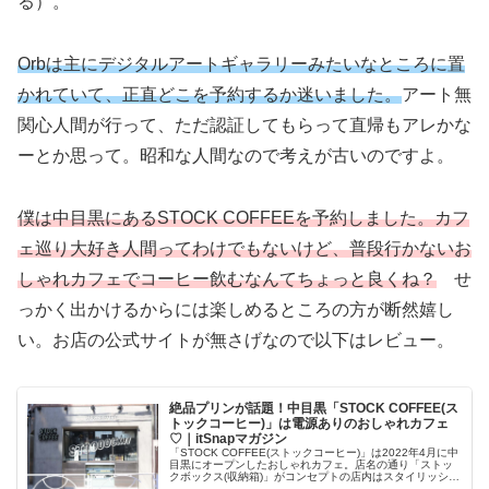
る）。
Orbは主にデジタルアートギャラリーみたいなところに置
かれていて、正直どこを予約するか迷いました。
アート無
関心人間が行って、ただ認証してもらって直帰もアレかな
ーとか思って。昭和な人間なので考えが古いのですよ。
僕は中目黒にあるSTOCK COFFEEを予約しました。カフ
ェ巡り大好き人間ってわけでもないけど、普段行かないお
しゃれカフェでコーヒー飲むなんてちょっと良くね？
せ
っかく出かけるからには楽しめるところの方が断然嬉し
い。お店の公式サイトが無さげなので以下はレビュー。
絶品プリンが話題！中目黒「STOCK COFFEE(ス
トックコーヒー)」は電源ありのおしゃれカフェ
♡｜itSnapマガジン
「STOCK COFFEE(ストックコーヒー)」は2022年4月に中
目黒にオープンしたおしゃれカフェ。店名の通り「ストッ
クボックス(収納箱)」がコンセプトの店内はスタイリッシュ
で、どこを切り取っても写真映え！ 看板メニューの濃厚な