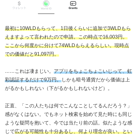
最初に10WLDもらって、1日後くらいに追加で3WLDもら
えますよって言われたので申請。この時点で16,003円。
ここから何度かに分けて74WLDもらえるらしい。現時点
での価値だと91,097円。
……これは凄まじい。
アプリをちょこちょこいじって、虹
彩認証するだけで9万円。
しかも暗号通貨だから価値は上
がるかもしれない（下がるかもしれないけど）。
正直、「この人たちは何でこんなことしてるんだろう？」
感がなくはない。でもネット検索を始めて見た時にも同じ
ような疑問を抱いて、今では当たり前の話。似たような感
じで
広がる可能性も十分あるし、何より理念が良い。とい