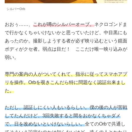
シルバーOrb
おおぅ……、
これが噂のシルバーオーブ。
ネクロゴンドま
で行かなくちゃいけないかと思っていたけど、中目黒にも
あったのか。撮影しようする者が必ず映り込むという鏡面
ボディがクセ者。弱点は目だ！ ここだけ唯一映り込みが
弱い。
専門の案内の人がついてくれて、指示に従ってスマホアプ
リを操作。Orbを覗きこんだら特に問題なく認証出来まし
た。
ただし、認証しにくい人もいるらしい。僕の後の人が苦戦
してたんだけど、3回失敗すると間をおかなくちゃダメ
で、日を改めないといけないらしい。
全てのOrbで共通し