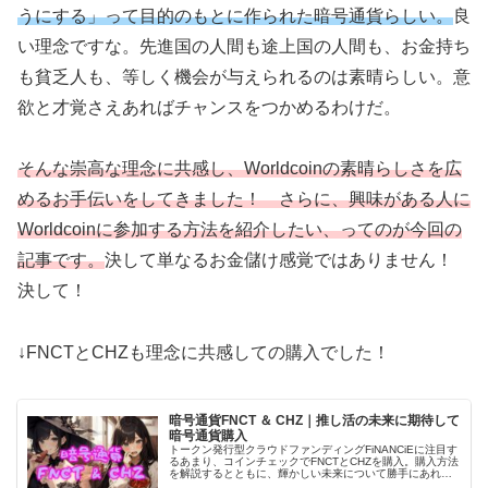
うにする」って目的のもとに作られた暗号通貨らしい。
良
い理念ですな。先進国の人間も途上国の人間も、お金持ち
も貧乏人も、等しく機会が与えられるのは素晴らしい。意
欲と才覚さえあればチャンスをつかめるわけだ。
そんな崇高な理念に共感し、Worldcoinの素晴らしさを広
めるお手伝いをしてきました！ さらに、興味がある人に
Worldcoinに参加する方法を紹介したい、ってのが今回の
記事です。
決して単なるお金儲け感覚ではありません！
決して！
↓FNCTとCHZも理念に共感しての購入でした！
暗号通貨FNCT ＆ CHZ｜推し活の未来に期待して
暗号通貨購入
トークン発行型クラウドファンディングFiNANCiEに注目す
るあまり、コインチェックでFNCTとCHZを購入。購入方法
を解説するとともに、輝かしい未来について勝手にあれこ
れ妄想します。絶対に広まるシステム、広まってほしいシ