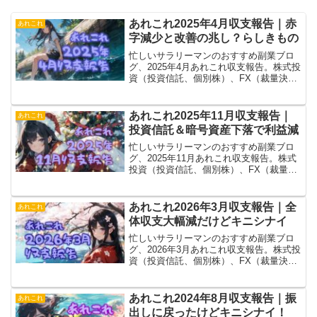
あれこれ2025年4月収支報告｜赤
あれこれ
字減少と改善の兆し？らしきもの
忙しいサラリーマンのおすすめ副業ブロ
グ、2025年4月あれこれ収支報告。株式投
資（投資信託、個別株）、FX（裁量決
済、トライオート、MT4）、ブログ（ア
フィリエイト）、あれこれ（暗号通貨、
電子書籍とか）全部ひっくるめて赤字が
あれこれ2025年11月収支報告｜
あれこれ
ちょっと減った！
投資信託＆暗号資産下落で利益減
忙しいサラリーマンのおすすめ副業ブロ
グ、2025年11月あれこれ収支報告。株式
投資（投資信託、個別株）、FX（裁量決
済、トライオート、MT4）、ブログ（ア
フィリエイト）、あれこれ（暗号通貨、
電子書籍とか）含めて減りはしたけど金
あれこれ2026年3月収支報告｜全
あれこれ
額的にわずか。
体収支大幅減だけどキニシナイ
忙しいサラリーマンのおすすめ副業ブロ
グ、2026年3月あれこれ収支報告。株式投
資（投資信託、個別株）、FX（裁量決
済、トライオート、MT4）、ブログ（ア
フィリエイト）、あれこれ（暗号通貨、
電子書籍とか）含めて大幅減。投資信託
あれこれ2024年8月収支報告｜振
あれこれ
の影響デカすぎ。
出しに戻ったけどキニシナイ！