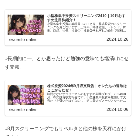
小型株集中投資スクリーニング2410｜10月おす
すめ注目株紹介！
小型株集中投資の教科書にのっとり、株式投資のスクリー
ニングをおこないます。上場年、時価総額、トレンド、株
主、商品、社長、社員①、社員②それぞれの条件で候補を
洗い出し、個別チェックで詳細確認。結果的にスタメン
（4019）保有継続が答えです。
2024.10.26
riwomite.online
↓長期的に―、とか思ったけど勉強の意味でも塩漬けにせ
ず売却。
株式投資2024年9月収支報告｜オレたちの冒険は
ここからだぜ！
時間がないサラリーマンのおすすめ副業ブログ、2024年8
月、株式投資収支報告です。小型株集中投資を駆使して大
当たりを引いたはずなのに、逆に最大ダメージとなった銘
柄を売却。これで三連敗確定です。すでに購入済みの銘柄
で大逆転を狙いたい！
2024.10.06
riwomite.online
↓8月スクリーニングでもリベルタと他の株を天秤にかけ