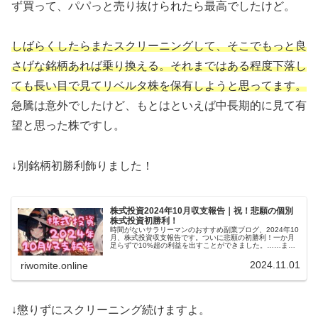
ず買って、パパっと売り抜けられたら最高でしたけど。
しばらくしたらまたスクリーニングして、そこでもっと良
さげな銘柄あれば乗り換える。それまではある程度下落し
ても長い目で見てリベルタ株を保有しようと思ってます。
急騰は意外でしたけど、もとはといえば中長期的に見て有
望と思った株ですし。
↓別銘柄初勝利飾りました！
株式投資2024年10月収支報告｜祝！悲願の個別
株式投資初勝利！
時間がないサラリーマンのおすすめ副業ブログ、2024年10
月、株式投資収支報告です。ついに悲願の初勝利！一か月
足らずで10%超の利益を出すことができました。……まだ
まだマイナスですけど。アメリカ大統領選挙後に安定した
らまた購入したいです。
2024.11.01
riwomite.online
↓懲りずにスクリーニング続けますよ。