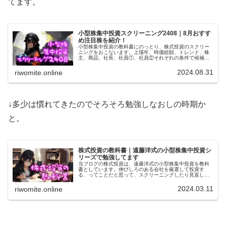
てます。
小型株集中投資スクリーニング2408｜8月おすす
め注目株を紹介！
小型株集中投資の教科書にのっとり、株式投資のスクリー
ニングをおこないます。上場年、時価総額、トレンド、株
主、商品、社長、社員①、社員②それぞれの条件で候補を
洗い出し、個別チェックで詳細確認。損失拡大中のリベル
タ（4935）をキープで決定！
2024.08.31
riwomite.online
↓多少は慣れてきたのでそろそろ勉強しなおしの時期か
と。
株式投資の教科書｜遠藤洋式の小型株集中投資シ
リーズで勉強してます
当ブログの株式投資は、遠藤洋式の小型株集中投資を教科
書としています。伸びしろのある会社を厳選して投資す
る、ってことだと思って、スクリーニングしたり見直しし
たり。この記事では小型株集中投資の具体的方法、考え方
についての教科書を紹介します。
2024.03.11
riwomite.online