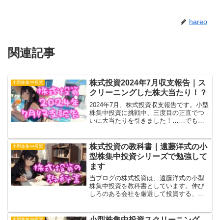
hareo
関連記事
株式投資2024年7月収支報告｜ス
小型株集中投資
クリーニングした株大当たり！？
2024年7月、株式投資収支報告です。小型
株集中投資に挑戦中、三度目の正直でつ
いに大当たりを引きました！……でも指
値注文に失敗して買えてなくて、大きく
利を逃す残念な結果に。方向性は間違っ
てないっぽいので、あとは勉強あるのみ
株式投資の教科書｜遠藤洋式の小
小型株集中投資
です！
型株集中投資シリーズで勉強して
ます
当ブログの株式投資は、遠藤洋式の小型
株集中投資を教科書としています。伸び
しろのある会社を厳選して投資する、っ
てことだと思って、スクリーニングした
り見直ししたり。この記事では小型株集
中投資の具体的方法、考え方についての
小型株集中投資スクリーニング
小型株集中投資