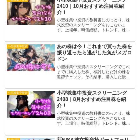
教科書を紹介します。
2410｜10月おすすめ注目株紹
介！
小型株集中投資の教科書にのっとり、株
式投資のスクリーニングをおこないま
す。上場年、時価総額、トレンド、株
主、商品、社長、社員①、社員②それぞ
れの条件で候補を洗い出し、個別チェッ
クで詳細確認。結果的にスタメン
あの株は今！これまで買った株を
小型株集中投資
（4019）保有継続が答えです。
振り返ったら逃がした魚がメガロ
ドン
小型株集中投資のスクリーニングでこれ
までに購入した株、検討しただけの株を
追跡チェック。その結果、購入した後イ
マイチと思って売却した株の2/3が爆上が
りしてました。検討しただけの株を含め
ても全体成績としてはプラス。これを励
小型株集中投資スクリーニング
小型株集中投資
みに頑張ります！
2408｜8月おすすめ注目株を紹
介！
小型株集中投資の教科書にのっとり、株
式投資のスクリーニングをおこないま
す。上場年、時価総額、トレンド、株
主、商品、社長、社員①、社員②それぞ
れの条件で候補を洗い出し、個別チェッ
クで詳細確認。損失拡大中のリベルタ
新NISA積立投資枠ポートフォリ
投資信託