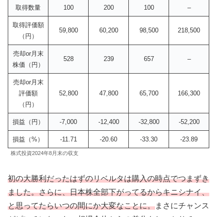
取得数量
100
200
100
–
取得評価額
59,800
60,200
98,500
218,500
（円）
売却or月末
528
239
657
–
株価（円）
売却or月末
評価額
52,800
47,800
65,700
166,300
（円）
損益（円）
-7,000
-12,400
-32,800
-52,200
損益（%）
-11.71
-20.60
-33.30
-23.89
株式投資2024年8月末の収支
初の大勝利だったはずのリベルタは購入の時点でつまずき
ました。さらに、日本株全部下がってるからキニシナイ、
と思ってたらいつの間にか大変なことに。
まさにチャンス