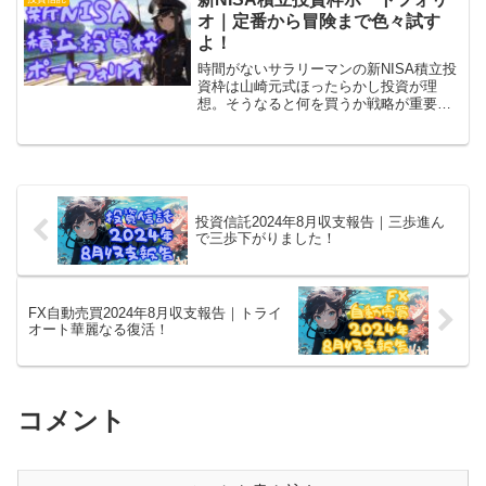
（4935）をキープで決定！
オ｜定番から冒険まで色々試す
よ！
時間がないサラリーマンの新NISA積立投
資枠は山崎元式ほったらかし投資が理
想。そうなると何を買うか戦略が重要。
本来ならオルカン一択ですけど
NASDAQ、FANG+、新興国、インドなど
色々試します。ポートフォリオの参考に
してください！
投資信託2024年8月収支報告｜三歩進ん
で三歩下がりました！
FX自動売買2024年8月収支報告｜トライ
オート華麗なる復活！
コメント