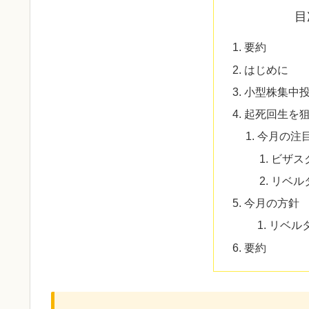
目
要約
はじめに
小型株集中
起死回生を
今月の注
ビザス
リベル
今月の方針
リベル
要約