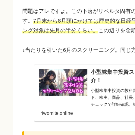
問題はアレですよ。この下落がリベルタ固有
す。
7月末から8月頭にかけては歴史的な日経
ング対象は先月の半分
くらい
。
この辺りを念
↓当たりを引いた6月のスクリーニング。同じ
小型株集中投資ス
介！
小型株集中投資の教科
ド、株主、商品、社長
チェックで詳細確認。
ばらく様子見します！
riwomite.online