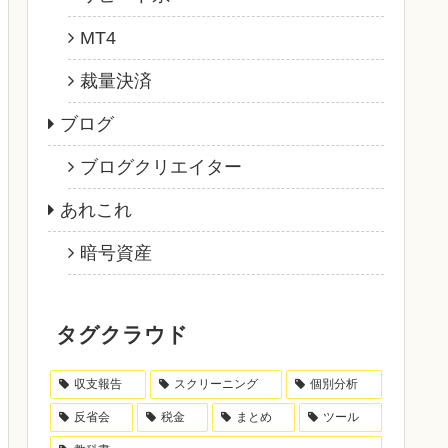
MT4
裁量決済
ブログ
ブログクリエイター
あれこれ
暗号資産
タグクラウド
収支報告
スクリーニング
個別分析
反省会
税金
まとめ
ツール