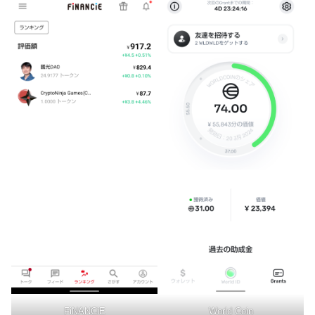
FiNANCiE
World Coin