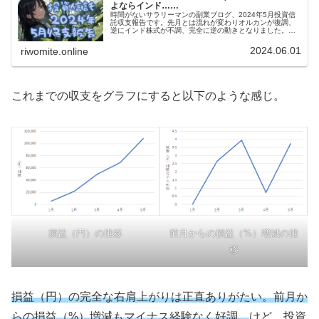
よならインド……
時間がないサラリーマンの副業ブログ、2024年5月投資信
託収支報告です。先月とは流れが変わりオルカンが復調、
逆にインド株式が不調、完全に逆の動きとなりました。い
っぽうで新興国株式はここ半年くらい月2%で超安定してま
す。堅実派の人もどうです？
2024.06.01
riwomite.online
これまでの収支をグラフにすると以下のような感じ。
損益（円）の推移
前月からの損益（%）増減の推
移
損益（円）の完全な右肩上がりは正直ありがたい。前月か
らの損益（%）増減もマイナス経験なく好調。
けど、投資