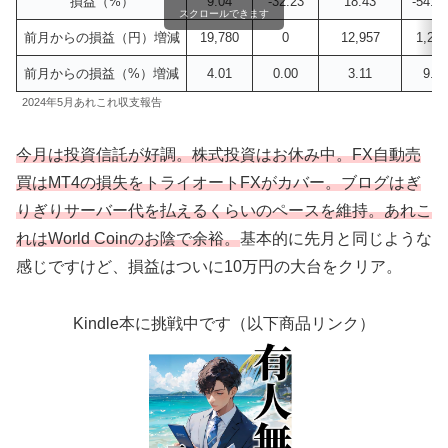
損益（%）
9.04
-32.23
18.43
-54.09
スクロールできます
前月からの損益（円）増減
19,780
0
12,957
1,200
前月からの損益（%）増減
4.01
0.00
3.11
9.18
2024年5月あれこれ収支報告
今月は投資信託が好調。株式投資はお休み中。FX自動売
買はMT4の損失をトライオートFXがカバー。ブログはぎ
りぎりサーバー代を払えるくらいのペースを維持。あれこ
れはWorld Coinのお陰で余裕。
基本的に先月と同じような
感じですけど、損益はついに10万円の大台をクリア。
Kindle本に挑戦中です（以下商品リンク）