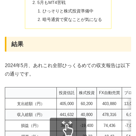
5月もMT4苦戦
ひっそりと株式投資準備中
暗号通貨で変なことが気になる
結果
2024年5月、あれこれ全部ひっくるめての収支報告は以下
の通りです。
投資信託
株式投資
FX自動売買
ブログ
支出総額（円）
405,000
60,200
403,880
13,068
収入総額（円）
441,632
40,800
478,316
6,000
損益（円）
36,632
-19,400
74,436
-7,068