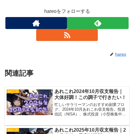
hareoをフォローする
hareo
関連記事
あれこれ2024年10月収支報告｜
あれこれ
大体好調！この調子で行きたい！
忙しいサラリーマンのおすすめ副業ブロ
グ、2024年10月あれこれ収支報告。投資
信託（NISA）、株式投資（小型株集中投
資）、FX自動売買（トライオート、
MT4）、ブログ（アフィリエイト）、あ
れこれ（暗号通貨とか）ひっくるめて大
あれこれ2025年10月収支報告｜2
あれこれ
体好調でした！