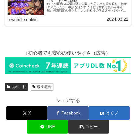
イオートFXに挑戦
わりと最近FX裁量決済で失敗した思い出を振り返り、何が
ダメだったか、教訓を活かすにはどうすれば良いかを考
察。拘束時間の長さと、レンジ相場の考え方をトレンド相
場に持ち込んだことが敗因、やっぱりFX自動売買に取り組
むのが良さげって結論です。
2024.03.22
riwomite.online
↓初心者でも安心の使いやすさ（広告）
あれこれ
収支報告
シェアする
X
Facebook
はてブ
LINE
コピー