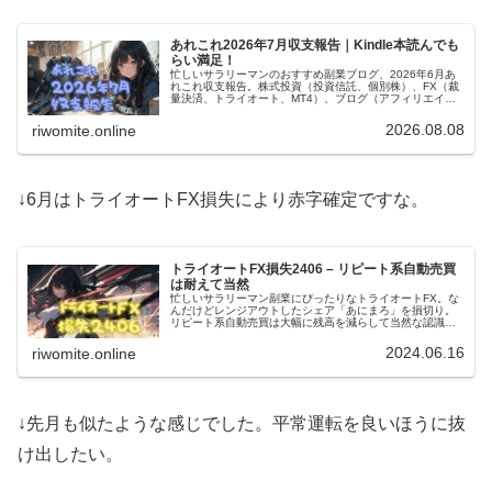
あれこれ2026年7月収支報告｜Kindle本読んでも
らい満足！
忙しいサラリーマンのおすすめ副業ブログ、2026年6月あ
れこれ収支報告。株式投資（投資信託、個別株）、FX（裁
量決済、トライオート、MT4）、ブログ（アフィリエイ
ト）、あれこれ（暗号通貨、電子書籍とか）色々あるけど
電子書籍読んでもらい満足！
2026.08.08
riwomite.online
↓6月はトライオートFX損失により赤字確定ですな。
トライオートFX損失2406 – リピート系自動売買
は耐えて当然
忙しいサラリーマン副業にぴったりなトライオートFX。な
んだけどレンジアウトしたシェア「あにまろ」を損切り。
リピート系自動売買は大幅に残高を減らして当然な認識で
稼働させるものっぽい。シェア「ながえもん」を動かしつ
つ、次回レンジアウトに備える！
2024.06.16
riwomite.online
↓先月も似たような感じでした。平常運転を良いほうに抜
け出したい。