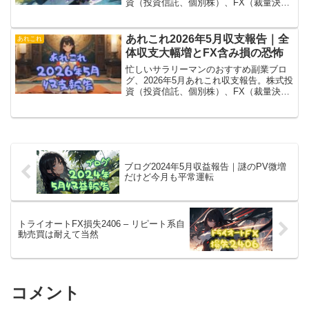
資（投資信託、個別株）、FX（裁量決
済、トライオート、MT4）、ブログ（ア
フィリエイト）、あれこれ（暗号通貨、
電子書籍とか）含めて大幅増。投資信託
あれこれ2026年5月収支報告｜全
あれこれ
の波ですよ。
体収支大幅増とFX含み損の恐怖
忙しいサラリーマンのおすすめ副業ブロ
グ、2026年5月あれこれ収支報告。株式投
資（投資信託、個別株）、FX（裁量決
済、トライオート、MT4）、ブログ（ア
フィリエイト）、あれこれ（暗号通貨、
電子書籍とか）含め、2か月連続の大幅
増！
ブログ2024年5月収益報告｜謎のPV微増
だけど今月も平常運転
トライオートFX損失2406 – リピート系自
動売買は耐えて当然
コメント