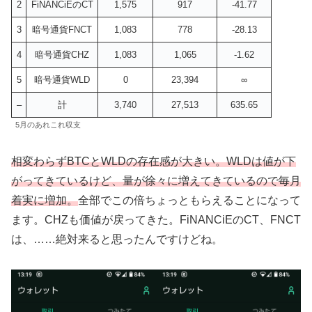
2
FiNANCiEのCT
1,575
917
-41.77
3
暗号通貨FNCT
1,083
778
-28.13
4
暗号通貨CHZ
1,083
1,065
-1.62
5
暗号通貨WLD
0
23,394
∞
–
計
3,740
27,513
635.65
5月のあれこれ収支
相変わらずBTCとWLDの存在感が大きい。WLDは値が下
がってきているけど、量が徐々に増えてきているので毎月
着実に増加。
全部でこの倍ちょっともらえることになって
ます。CHZも価値が戻ってきた。FiNANCiEのCT、FNCT
は、……絶対来ると思ったんですけどね。