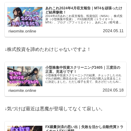
あれこれ2024年4月収支報告｜MT4を頑張ったけ
ど結果惨敗！
2024年4月あれこれ収支報告。投資信託（NISA）、株式投
資（小型株集中投資）、FX自動売買（トライオート、
MT4）、ブログ（アフィリエイト）、あれこれ（暗号通貨
とか）全部で1万9千円くらいの黒字。MT4が難しく、半月
で約5千円マイナス。
2024.05.11
riwomite.online
↓株式投資を諦めたわけじゃないですよ！
小型株集中投資スクリーニング2405｜三度目の
正直、見送りです！
小型株集中投資スクリーニングの結果、チェックしたそれ
ぞれの銘柄に懸念点があったので今回の購入は見送ること
に決定しました。ただし様子を見て、良さげだったらAI、
DX関連の会社である「ギックス」に投資します。目指
せ！ 三度目の正直！
2024.05.18
riwomite.online
↓気づけば最近は悪魔が登場してなくて寂しい。
FX裁量決済の思い出｜失敗を活かし自動売買トラ