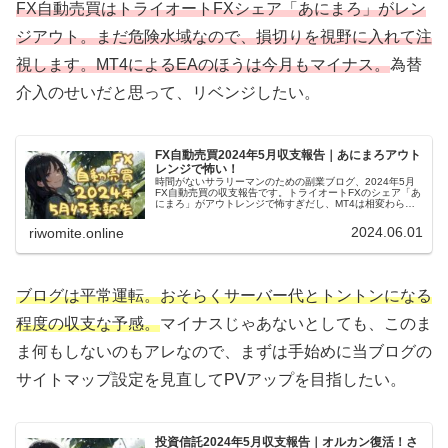
FX自動売買はトライオートFXシェア「あにまろ」がレン
ジアウト。まだ危険水域なので、損切りを視野に入れて注
視します。MT4によるEAのほうは今月もマイナス。
為替
介入のせいだと思って、リベンジしたい。
FX自動売買2024年5月収支報告｜あにまろアウト
レンジで怖い！
時間がないサラリーマンのための副業ブログ、2024年5月
FX自動売買の収支報告です。トライオートFXのシェア「あ
にまろ」がアウトレンジで怖すぎだし、MT4は相変わらず
光が見えない。すべては為替介入のせいだと思って6月も挑
戦を続けます！
2024.06.01
riwomite.online
ブログは平常運転。おそらくサーバー代とトントンになる
程度の収支な予感。
マイナスじゃあないとしても、このま
ま何もしないのもアレなので、まずは手始めに当ブログの
サイトマップ設定を見直してPVアップを目指したい。
投資信託2024年5月収支報告｜オルカン復活！さ