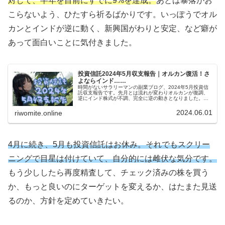
対して、半年を目前にすでに9%を達成。
あとは暴落がお
こらないよう、ひたすら祈るばかりです。いっぽうでオル
カンとインドが逆に動く、新興国がわりと安定、など癖が
あって面白いことに気付きました。
投資信託2024年5月収支報告｜オルカン復活！さ
よならインド……
時間がないサラリーマンの副業ブログ、2024年5月投資信
託収支報告です。先月とは流れが変わりオルカンが復調、
逆にインド株式が不調、完全に逆の動きとなりました。い
っぽうで新興国株式はここ半年くらい月2%で超安定してま
す。堅実派の人もどうです？
2024.06.01
riwomite.online
4月に続き、5月も投資信託はお休み。それでもスクリー
ニングで目星は付けていて、自分的には雌伏な気分です。
もう少ししたら再度精査して、チェック済みの株を買う
か、もっと良いのにターゲットを変えるか、はたまた見送
るのか、方針を定めていきたい。