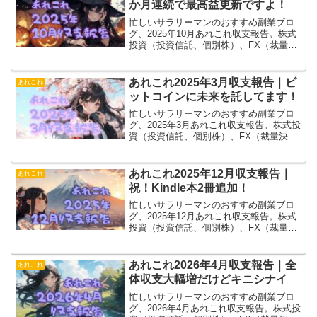
か月連続で最高益更新ですよ！
忙しいサラリーマンのおすすめ副業ブロ
グ、2025年10月あれこれ収支報告。株式
投資（投資信託、個別株）、FX（裁量決
済、トライオート、MT4）、ブログ（ア
フィリエイト）、あれこれ（暗号通貨、
電子書籍とか）含めて2か月連続で最高益
あれこれ2025年3月収支報告｜ビ
あれこれ
更新！
ットコインに未来を託してます！
忙しいサラリーマンのおすすめ副業ブロ
グ、2025年3月あれこれ収支報告。株式投
資（投資信託、個別株）、FX（裁量決
済、トライオート、MT4）、ブログ（ア
フィリエイト）、あれこれ（暗号通貨、
電子書籍とか）全部ひっくるめてマイナ
あれこれ2025年12月収支報告｜
あれこれ
ス拡大……。
祝！Kindle本2冊追加！
忙しいサラリーマンのおすすめ副業ブロ
グ、2025年12月あれこれ収支報告。株式
投資（投資信託、個別株）、FX（裁量決
済、トライオート、MT4）、ブログ（ア
フィリエイト）、あれこれ（暗号通貨、
電子書籍とか）含めて微増。Kindle本2冊
あれこれ2026年4月収支報告｜全
あれこれ
追加！
体収支大幅増だけどキニシナイ
忙しいサラリーマンのおすすめ副業ブロ
グ、2026年4月あれこれ収支報告。株式投