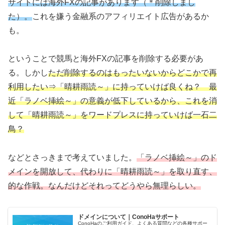
サイトには海外FXの記事があります（＊削除しまし
た）。
これを嫌う金融系のアフィリエイト広告があるか
も。
ということで競馬と海外FXの記事を削除する必要があ
る。しかし
ただ削除するのはもったいないからどこかで再
利用したい⇒「晴耕雨読～」に持っていけば良くね？ 最
近「ラノベ挿絵～」の意義が低下しているから、これを消
して「晴耕雨読～」をワードプレスに持っていけば一石二
鳥？
などとさっきまで考えていました。
「ラノベ挿絵～」のド
メインを開放して、代わりに「晴耕雨読～」を取り直す、
的な作戦。なんだけど
それって
どうやら無理らしい。
ドメインについて｜ConoHaサポート
ConoHaのご利用ガイド、よくある質問などの各種サポー