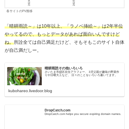
各サイトのPV推移
「晴耕雨読～」は10年以上、「ラノベ挿絵～」は2年半位
やってるので、もっとデータがあれば面白いんですけど
ね。
所詮全ては自己満足だけど、そもそもこのサイト自体
が自己満だしー。
晴耕雨読その他いろいろ
さいたま市緑区在住アラフォー、 3児父親が趣味の野菜作
りや日曜大工など、 日々のことをいろいろ書いてます。
kubohareo.livedoor.blog
DropCatch.com
DropCatch.com helps you secure expiring domain names.