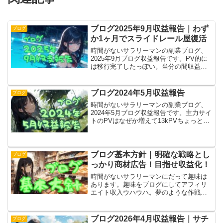
ブログ2025年9月収益報告｜わず
ブログ
か1ヶ月でスライドレール屋復活
時間がないサラリーマンの副業ブログ、
2025年9月ブログ収益報告です。PV的に
は移行完了したっぽい。当分の間収益ゼ
ロを覚悟していたけど、嬉しい誤算でス
ライドレールの売り上げ復活。あとは誰
かの役に立つを書くだけだ！……これが
ブログ2024年5月収益報告
ブログ
難しいんだけどね。
時間がないサラリーマンの副業ブログ、
2024年5月ブログ収益報告です。主力サイ
トのPVはなぜか増えて13kPVちょっと。
収益は今月もグーグルアドセンスの1253
円（正確な数字）のみ。当サイトのイン
デックス未登録問題を解決したいです！
ブログ基本方針｜明確な戦略とし
ブログ
っかり商材広告！目指せ収益化！
時間がないサラリーマンにだって趣味は
あります。趣味をブログにしてアフィリ
エイト収入ウハウハ。夢のような作戦で
すがこれまでに2度失敗しています。問題
点を洗い出し、明確な戦略を立てる＆商
材広告をしっかり確認する作戦で今度こ
ブログ2026年4月収益報告｜サチ
ブログ