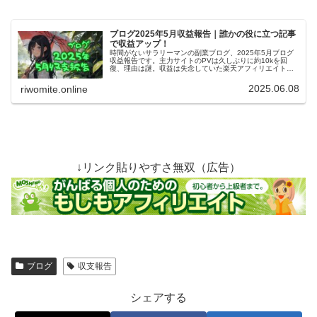
ブログ2025年5月収益報告｜誰かの役に立つ記事
で収益アップ！
時間がないサラリーマンの副業ブログ、2025年5月ブログ
収益報告です。主力サイトのPVは久しぶりに約10kを回
復、理由は謎。収益は失念していた楽天アフィリエイトの
値を足してチョイ増えの800円くらい。過去データをもと
に今後の方針を考察。
2025.06.08
riwomite.online
↓リンク貼りやすさ無双（広告）
ブログ
収支報告
シェアする