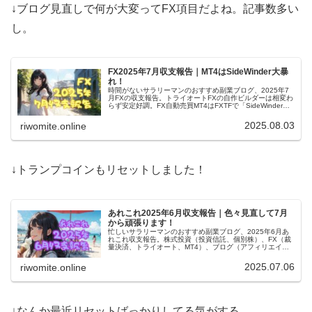
↓ブログ見直しで何が大変ってFX項目だよね。記事数多い
し。
FX2025年7月収支報告｜MT4はSideWinder大暴
れ！
時間がないサラリーマンのおすすめ副業ブログ、2025年7
月FXの収支報告。トライオートFXの自作ビルダーは相変わ
らず安定好調。FX自動売買MT4はFXTFで「SideWinder」
が約4.3%、DMM FXの裁量決済もちょいプラス。
2025.08.03
riwomite.online
↓トランプコインもリセットしました！
あれこれ2025年6月収支報告｜色々見直して7月
から頑張ります！
忙しいサラリーマンのおすすめ副業ブログ、2025年6月あ
れこれ収支報告。株式投資（投資信託、個別株）、FX（裁
量決済、トライオート、MT4）、ブログ（アフィリエイ
ト）、あれこれ（暗号通貨、電子書籍とか）全部ひっくる
めてプラスに戻りました！
2025.07.06
riwomite.online
↓なんか最近リセットばっかりしてる気がする。