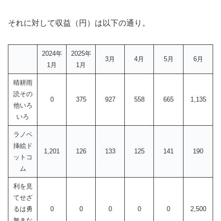
それに対して収益（円）は以下の通り。
2024年
2025年
3月
4月
5月
6月
1月
1月
晴耕雨
読その
0
375
927
558
665
1,135
他いろ
いろ
ラノベ
挿絵ド
1,201
126
133
125
141
190
ットコ
ム
利を見
てせざ
るは勇
0
0
0
0
0
2,500
無きな