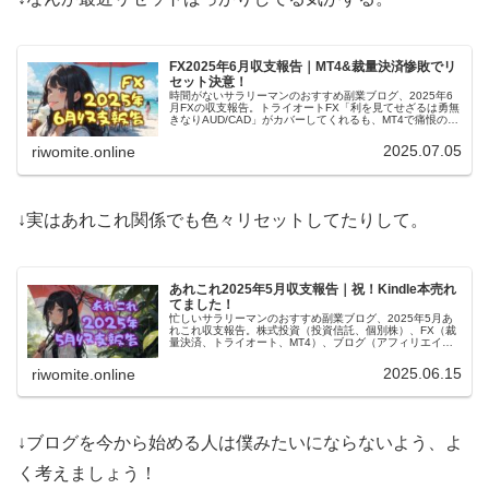
FX2025年6月収支報告｜MT4&裁量決済惨敗でリ
セット決意！
時間がないサラリーマンのおすすめ副業ブログ、2025年6
月FXの収支報告。トライオートFX「利を見てせざるは勇無
きなりAUD/CAD」がカバーしてくれるも、MT4で痛恨のマ
イナス6.3%&裁量決済も瀕死状態。……いったんリセット
します！
2025.07.05
riwomite.online
↓実はあれこれ関係でも色々リセットしてたりして。
あれこれ2025年5月収支報告｜祝！Kindle本売れ
てました！
忙しいサラリーマンのおすすめ副業ブログ、2025年5月あ
れこれ収支報告。株式投資（投資信託、個別株）、FX（裁
量決済、トライオート、MT4）、ブログ（アフィリエイ
ト）、あれこれ（暗号通貨、電子書籍とか）とかより
Kindle本が売れて嬉しい！
2025.06.15
riwomite.online
↓ブログを今から始める人は僕みたいにならないよう、よ
く考えましょう！