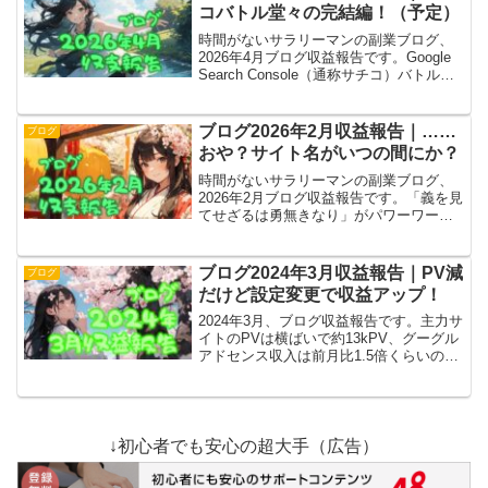
そ、目指せ収益化！
コバトル堂々の完結編！（予定）
時間がないサラリーマンの副業ブログ、
2026年4月ブログ収益報告です。Google
Search Console（通称サチコ）バトル完
結編の予定。プラグイン「XML Sitemap
Generator for Google」の不具合っぽい。
ブログ2026年2月収益報告｜……
ブログ
おや？サイト名がいつの間にか？
時間がないサラリーマンの副業ブログ、
2026年2月ブログ収益報告です。「義を見
てせざるは勇無きなり」がパワーワード
過ぎて当サイトを検索しても出てこな
い。ということで奥の手、サイト名変更
です。今日からこのサイトは「リヲミ
ブログ2024年3月収益報告｜PV減
ブログ
テ！」になりました。
だけど設定変更で収益アップ！
2024年3月、ブログ収益報告です。主力サ
イトのPVは横ばいで約13kPV、グーグル
アドセンス収入は前月比1.5倍くらいの
1511円（正確な数字）。設定変えて、広
告増やした結果の収益アップは、PV減に
拍車をかける可能性がある諸刃の剣で
す。
↓初心者でも安心の超大手（広告）