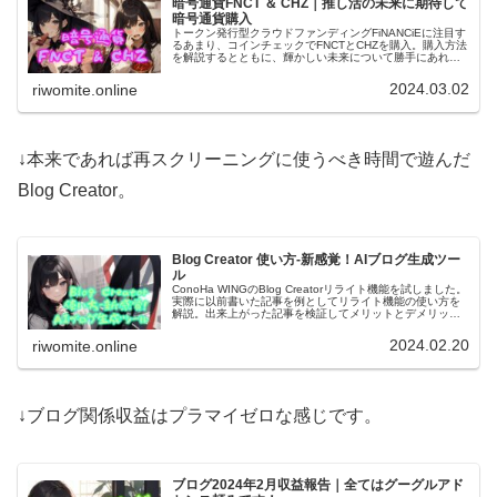
暗号通貨FNCT ＆ CHZ｜推し活の未来に期待して
暗号通貨購入
トークン発行型クラウドファンディングFiNANCiEに注目す
るあまり、コインチェックでFNCTとCHZを購入。購入方法
を解説するとともに、輝かしい未来について勝手にあれこ
れ妄想します。絶対に広まるシステム、広まってほしいシ
ステムです！
2024.03.02
riwomite.online
↓本来であれば再スクリーニングに使うべき時間で遊んだ
Blog Creator。
Blog Creator 使い方-新感覚！AIブログ生成ツー
ル
ConoHa WINGのBlog Creatorリライト機能を試しました。
実際に以前書いた記事を例としてリライト機能の使い方を
解説。出来上がった記事を検証してメリットとデメリット
を考察、良さげな活用方法を勝手に挙げます。
2024.02.20
riwomite.online
↓ブログ関係収益はプラマイゼロな感じです。
ブログ2024年2月収益報告｜全てはグーグルアド