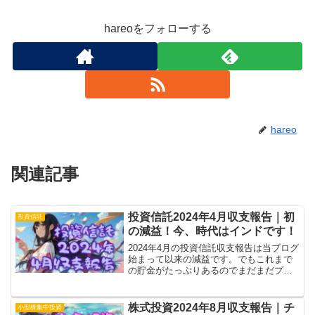
hareoをフォローする
hareo
関連記事
投資信託2024年4月収支報告｜初
投資信託
の減益！今、時代はインドです！
2024年4月の投資信託収支報告は当ブログ
始まって以来の減益です。でもこれまで
の貯金がたっぷりあるのでまだまだプラ
ス、っていうかすでに年目標の5%を達成
済み。気になるのはオルカンとインドの
関係性、補完してくれるとありがたいん
株式投資2024年8月収支報告｜チ
小型株集中投資