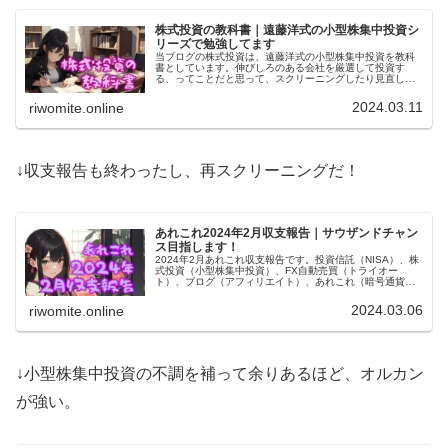
株式投資の教科書｜遠藤洋式の小型株集中投資シ
リーズで勉強してます
当ブログの株式投資は、遠藤洋式の小型株集中投資を教科
書としています。伸びしろのある会社を厳選して投資す
る、ってことだと思って、スクリーニングしたり見直しし
たり。この記事では小型株集中投資の具体的方法、考え方
についての教科書を紹介します。
2024.03.11
riwomite.online
↓収支報告も終わったし、再スクリーニングだ！
あれこれ2024年2月収支報告｜サウザンドチャン
ス目指します！
2024年2月あれこれ収支報告です。投資信託（NISA）、株
式投資（小型株集中投資）、FX自動売買（トライオー
ト）、ブログ（アフィリエイト）、あれこれ（暗号通貨と
か）まとめて1万6千円くらいの黒字。これくらいなら副業
って名乗っても良い？
2024.03.06
riwomite.online
↓小型株集中投資の不調を補って余りあるほど、オルカン
が強い。