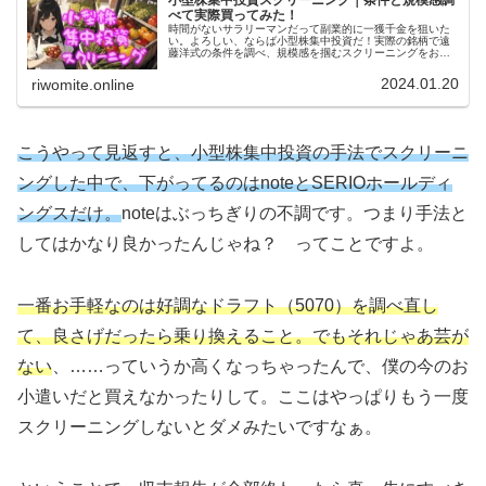
小型株集中投資スクリーニング｜条件と規模感調
べて実際買ってみた！
時間がないサラリーマンだって副業的に一獲千金を狙いた
い。よろしい、ならば小型株集中投資だ！実際の銘柄で遠
藤洋式の条件を調べ、規模感を掴むスクリーニングをおこ
ない、株を買うまでの実録を示します。今後はマイルール
に従ってリスクコントロールです！
2024.01.20
riwomite.online
こうやって見返すと、小型株集中投資の手法でスクリーニ
ングした中で、下がってるのはnoteとSERIOホールディ
ングスだけ。
noteはぶっちぎりの不調です。つまり手法と
してはかなり良かったんじゃね？ ってことですよ。
一番お手軽なのは好調なドラフト（5070）を調べ直し
て、良さげだったら乗り換えること。でもそれじゃあ芸が
ない
、……っていうか高くなっちゃったんで、僕の今のお
小遣いだと買えなかったりして。ここはやっぱりもう一度
スクリーニングしないとダメみたいですなぁ。