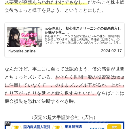
ス要素が突然あらわれたわけでもなし。
だからこそ株主総
会後ちょっと様子を見よう、ということにした。
note見直し｜初心者スクリーニングの結果購入し
た株が下落……
初心者スクリーニングを経て選んだnoteの株が一割弱の損
失を出しています。見直しの結果、条件的には悪くないの
ですが、そもそも僕の思い入れが入っていたのかも。2月末
の株主総会まで様子を見て20%下がったら損切り、マイナ
スなら乗り換え検討の予定。
2024.02.17
riwomite.online
なんだけど、事ここに至っては認めよう。僕の感覚が世間
とちょっとズレている。
おそらく世間一般の投資家はnote
に注目していなくて、このままズルズル下がるか、上がっ
たり下がったりを延々と繰り返すみたいだ。
ならばここは
機会損失を恐れて決断するべき時。
↓安定の超大手証券会社（広告）