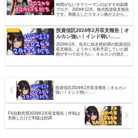
時間がないサラリーマンのおすすめ副業
ブログ、2024年12月、株式投資収支報告
です。再購入したスタメン株が上がらな
いので長い目で見守る⇒ブログ方針見直
しでスクリーニング＆収支報告頻度落と
す予定。大きな動きがあったら報告する
投資信託2024年2月収支報告｜オ
投資信託
予定ですよ！
ルカン強い！インド弱い……
2024年2月、先月に続き絶好調の投資信託
収支報告。ようやく当初予定していた銘
柄がすべて出そろい、オルカンの強さと
インドの弱さが際立ちました。そろそろ
暴落が怖いけど、ザキヤマ式長期戦覚悟
で勝負！……投資信託成績良すぎで他の
投資意欲湧かない。
投資信託2024年2月収支報告｜オルカン
強い！インド弱い……
FX自動売買2024年2月収支報告｜作戦は
失敗したけど利益は好調