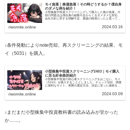
モイ急落｜株価急落！その時どうするか？僕自身
のダメな例を紹介！
小型株集中投資スクリーニングして購入した株が急落。今
回の問題点は僕自身の経験不足からくるダメダメな対応、
会社方針に対する理解不足、業績の軽視だったと思ってい
ます。スクリーニングの結果該当なし、ってのもアリだっ
たかと。高い勉強代でした！
2024.03.16
riwomite.online
↓条件発動によりnote売却。再スクリーニングの結果、モ
イ（5031）を購入。
小型株集中投資スクリーニング2403｜モイ購入
に至る紆余曲折紹介
小型株集中投資の初心者スクリーニングをおこない、モイ
（5103）を購入することとしました。チェック項目、調査
に便利なサイト、実際の選定方法、決定に至った過程を紹
介します。銘柄選定のご参考にしていただければ幸いで
す。……もうお小遣いないです。
2024.03.09
riwomite.online
↓まだまだ小型株集中投資教科書の読み込みが甘かった
か……。