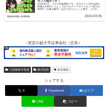
センス頼みです！
2024年2月、ブログ収益報告です。主力サイトのPVは約1
割減の13kPVくらい。それでもグーグルアドセンス収入が
998円（正確な数字）なのでまだちょっと黒字。このまま
グーグル先生頼みを続けて、そのあいだに他収入を増やし
たい！
2024.03.05
riwomite.online
↓安定の超大手証券会社（広告）
小型株集中投資
株式投資
収支報告
シェアする
X
Facebook
はてブ
LINE
コピー