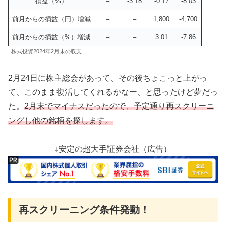
損益（%）
–
-3.18
-0.17
-8.03
前月からの損益（円）増減
–
–
1,800
-4,700
前月からの損益（%）増減
–
–
3.01
-7.86
株式投資2024年2月末の収支
2月24日に株主総会があって、その後ちょこっと上がっ
て、このまま復活してくれるかなー、と思ったけど夢だっ
た。
2月末でマイナスだったので、予定通り再スクリーニ
ング
し
他の銘柄を探します。
↓安定の超大手証券会社（広告）
再スクリーニング条件発動！