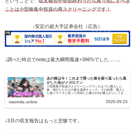
ということで、
収支報告が全部終わったら真っ先にすべき
ことは小型株集中投資の再スクリーニングです！
↓安定の超大手証券会社（広告）
↓調べた時点でnoteは最大瞬間風速+386%でした……。
あの株は今！これまで買った株を振り返ったら逃
がした魚がメガロドン
小型株集中投資のスクリーニングでこれまでに購入した
株、検討しただけの株を追跡チェック。その結果、購入し
た後イマイチと思って売却した株の2/3が爆上がりしてまし
た。検討しただけの株を含めても全体成績としてはプラ
ス。これを励みに頑張ります！
2025.09.23
riwomite.online
↓3月の収支報告はもっと悲惨です。