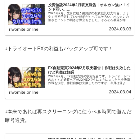
投資信託2024年2月収支報告｜オルカン強い！イ
ンド弱い……
2024年2月、先月に続き絶好調の投資信託収支報告。よう
やく当初予定していた銘柄がすべて出そろい、オルカンの
強さとインドの弱さが際立ちました。そろそろ暴落が怖い
けど、ザキヤマ式長期戦覚悟で勝負！……投資信託成績良
すぎで他の投資意欲湧かない。
2024.03.03
riwomite.online
↓トライオートFXの利益もバックアップ可です！
FX自動売買2024年2月収支報告｜作戦は失敗した
けど利益は好調
2024年2月、FX自動売買の収支報告です。トライオートFX
のおすすめ通貨ペアAUD/NZDでうにょうにょしたら全決済
作戦を決行。作戦自体は失敗したのですが、今月は運よく
元本の4%近い利益ゲット。これに満足せず、さらなる高み
を目指します！
2024.03.04
riwomite.online
↓本来であれば再スクリーニングに使うべき時間で遊んだ
暗号通貨。