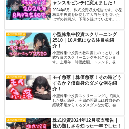
だけど甘い？
ャンスをピンチに変えました！
2024年8月、株式投資収支報告です。小型
株集中投資を駆使して大当たりを引いた
はずの銘柄が、下落を続けています。こ
れまでで最大のダメージを食らってます
けど、そもそももっと長期的な投資スタ
イルを目指しているので粘り強くキープ
小型株集中投資スクリーニング
小型株集中投資
する作戦。
2510｜10月気になる注目株紹
介！
小型株集中投資の教科書にのっとり、株
式投資のスクリーニングをおこないま
す。上場年、時価総額、トレンド、株
主、商品、社長、社員①、社員②それぞ
れの条件で候補を洗い出し、個別チェッ
クで詳細確認。予定調和ですけど「スマ
モイ急落｜株価急落！その時どう
小型株集中投資
ートドライブ」キープです。
するか？僕自身のダメな例を紹
介！
小型株集中投資スクリーニングして購入
した株が急落。今回の問題点は僕自身の
経験不足からくるダメダメな対応、会社
方針に対する理解不足、業績の軽視だっ
たと思っています。スクリーニングの結
果該当なし、ってのもアリだったかと。
株式投資2024年12月収支報告｜
小型株集中投資
高い勉強代でした！
株の難しさを知った一年でした！