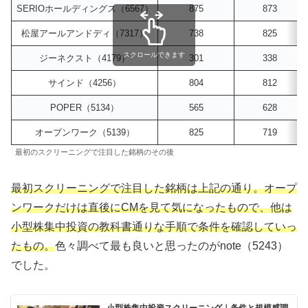
SERIOホールディングス（6567）
875
873
松屋アールアンドディ（7317）
738
825
スクロールできます
ジーネクスト（4179）
301
338
サインド（4256）
804
812
POPER（5134）
565
628
オープンワーク（5139）
825
719
最初のスクリーニングで注目した銘柄のその後
最初スクリーニングで注目した銘柄は上記の通り。
オープ
ンワークだけは直後にCMを見て気になったもので、他は
小型株集中投資の教科書通りな手順で条件を確認していっ
たもの。
色々調べて最も良いと思ったのがnote（5243）
でした。